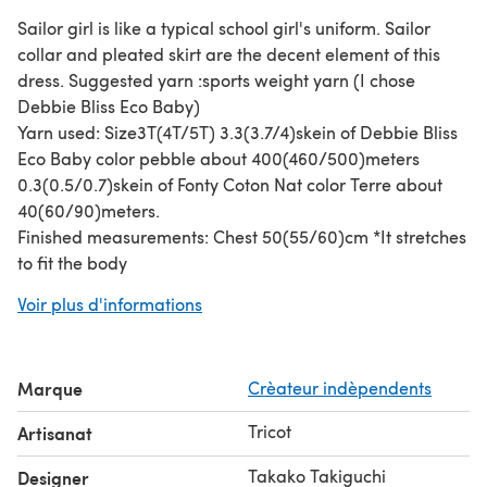
Sailor girl is like a typical school girl's uniform. Sailor
collar and pleated skirt are the decent element of this
dress. Suggested yarn :sports weight yarn (I chose
Debbie Bliss Eco Baby)
Yarn used: Size3T(4T/5T) 3.3(3.7/4)skein of Debbie Bliss
Eco Baby color pebble about 400(460/500)meters
0.3(0.5/0.7)skein of Fonty Coton Nat color Terre about
40(60/90)meters.
Finished measurements: Chest 50(55/60)cm *It stretches
to fit the body
Gauge: 22sts×24rows= 10 cm in Stockinette Stitch.
Voir plus d'informations
Needle size: 3.5mm circular needle
Notions: stitch markers and tapestry needle
Marque
Crèateur indèpendents
Tricot
Artisanat
Takako Takiguchi
Designer