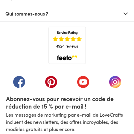
Qui sommes-nous ?
(s'ouvre dans un nouvel onglet)
(s'ouvre dans un nouvel onglet)
(s'ouvre dans un nouvel onglet)
(s'ouvre dans un nouvel
(s'ouvre
Abonnez-vous pour recevoir un code de
réduction de 15 % par e-mail !
Les messages de marketing par e-mail de LoveCrafts
incluent des newsletters, des offres incroyables, des
modèles gratuits et plus encore.