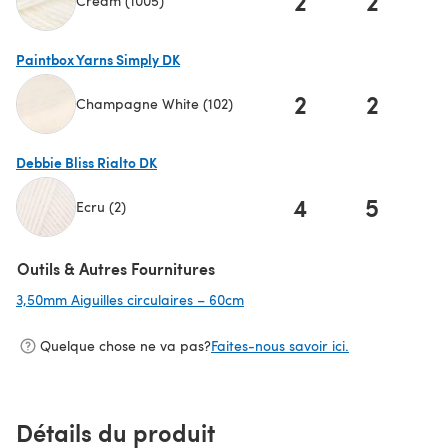
2
2
Cream (1005)
(s'ouvre dans un nouvel onglet)
Paintbox Yarns Simply DK
2
2
Champagne White (102)
(s'ouvre dans un nouvel onglet)
Debbie Bliss Rialto DK
4
5
Ecru (2)
(s'ouvre dans un nouvel onglet)
Outils & Autres Fournitures
3,50mm Aiguilles circulaires – 60cm
(s'ouvre dans un nouvel onglet)
Quelque chose ne va pas?
Faites-nous savoir ici.
Détails du produit