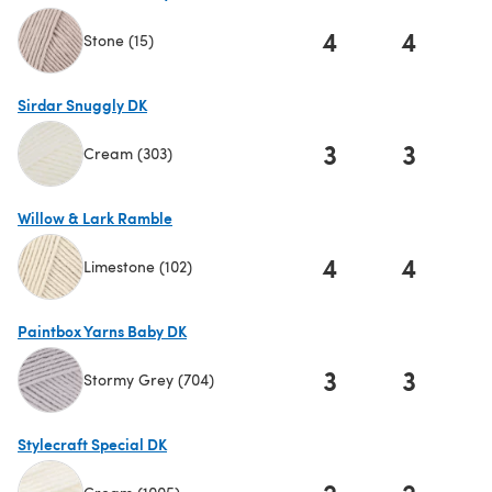
4
4
Stone (15)
(s'ouvre dans un nouvel onglet)
Sirdar Snuggly DK
3
3
Cream (303)
(s'ouvre dans un nouvel onglet)
Willow & Lark Ramble
4
4
Limestone (102)
(s'ouvre dans un nouvel onglet)
Paintbox Yarns Baby DK
3
3
Stormy Grey (704)
(s'ouvre dans un nouvel onglet)
Stylecraft Special DK