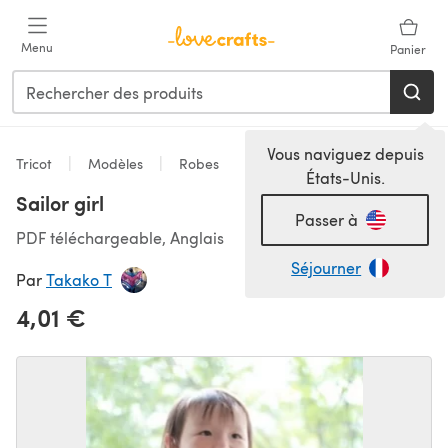
Passer au contenu principal
Menu
Panier
Vous naviguez depuis
Tricot
Modèles
Robes
États-Unis.
Sailor girl
Passer à
PDF téléchargeable, Anglais
Séjourner
Par
Takako T
4,01 €