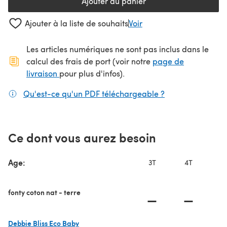
Ajouter au panier
Ajouter à la liste de souhaits
Voir
Les articles numériques ne sont pas inclus dans le
calcul des frais de port (voir notre
page de
(s'ouvre dans un nouvel onglet)
livraison
pour plus d'infos).
Qu'est-ce qu'un PDF téléchargeable ?
(s'ouvre dans un
Ce dont vous aurez besoin
Age:
3T
4T
fonty coton nat - terre
—
—
Debbie Bliss Eco Baby