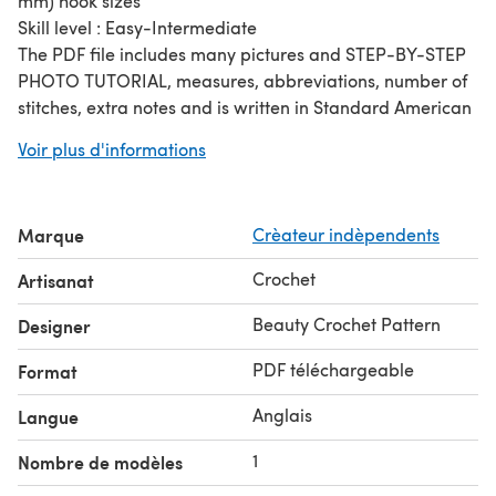
mm) hook sizes
Skill level : Easy-Intermediate
The PDF file includes many pictures and STEP-BY-STEP
PHOTO TUTORIAL, measures, abbreviations, number of
stitches, extra notes and is written in Standard American
Terms. If you have any questions about the pattern,
Voir plus d'informations
please feel free to contact me.
This pattern is copyright protected and cannot be sold,
transmitted, distributed or reproduced in any form or by
Marque
Crèateur indèpendents
any means.
Crochet
Artisanat
Beauty Crochet Pattern
Designer
PDF téléchargeable
Format
Anglais
Langue
1
Nombre de modèles