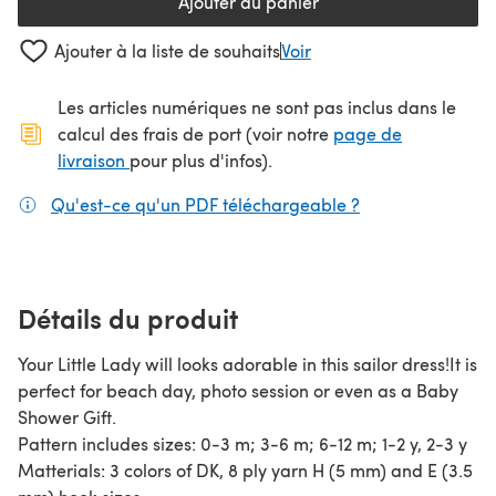
Ajouter au panier
Ajouter à la liste de souhaits
Voir
Les articles numériques ne sont pas inclus dans le
calcul des frais de port (voir notre
page de
(s'ouvre dans un nouvel onglet)
livraison
pour plus d'infos).
Qu'est-ce qu'un PDF téléchargeable ?
(s'ouvre dans un
Détails du produit
Your Little Lady will looks adorable in this sailor dress!It is
perfect for beach day, photo session or even as a Baby
Shower Gift.
Pattern includes sizes: 0-3 m; 3-6 m; 6-12 m; 1-2 y, 2-3 y
Matterials: 3 colors of DK, 8 ply yarn H (5 mm) and E (3.5