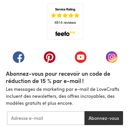
(s'ouvre dans un nouvel onglet)
(s'ouvre dans un nouvel onglet)
(s'ouvre dans un nouvel onglet)
(s'ouvre dans un nouvel
(s'ouvre
Abonnez-vous pour recevoir un code de
réduction de 15 % par e-mail !
Les messages de marketing par e-mail de LoveCrafts
incluent des newsletters, des offres incroyables, des
modèles gratuits et plus encore.
Abonnez-vous