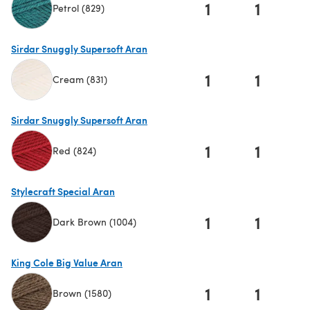
1
1
Petrol (829)
(s'ouvre dans un nouvel onglet)
Sirdar Snuggly Supersoft Aran
1
1
Cream (831)
(s'ouvre dans un nouvel onglet)
Sirdar Snuggly Supersoft Aran
1
1
Red (824)
(s'ouvre dans un nouvel onglet)
Stylecraft Special Aran
1
1
Dark Brown (1004)
(s'ouvre dans un nouvel onglet)
King Cole Big Value Aran
1
1
Brown (1580)