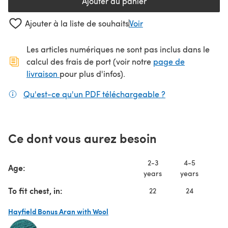
Ajouter au panier
Ajouter à la liste de souhaits
Voir
Les articles numériques ne sont pas inclus dans le
calcul des frais de port (voir notre
page de
(s'ouvre dans un nouvel onglet)
livraison
pour plus d'infos).
Qu'est-ce qu'un PDF téléchargeable ?
(s'ouvre dans un
Ce dont vous aurez besoin
2-3
4-5
6
Age:
years
years
ye
To fit chest, in:
22
24
Hayfield Bonus Aran with Wool