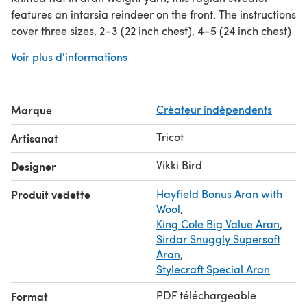
features an intarsia reindeer on the front. The instructions
cover three sizes, 2–3 (22 inch chest), 4–5 (24 inch chest)
and 6–7 (26 inch chest) years.
Voir plus d'informations
The yarns listed are not necessarily those used in the
samples shown. If you change the contrast colour for the
sleeves, you will also need to purchase some white yarn
Marque
Crèateur indèpendents
for the eyes. You will only require oddments of the colours
needed for the intarsia.
Tricot
Artisanat
Vikki Bird
Designer
Produit vedette
Hayfield Bonus Aran with
Wool
,
King Cole Big Value Aran
,
Sirdar Snuggly Supersoft
Aran
,
Stylecraft Special Aran
PDF téléchargeable
Format