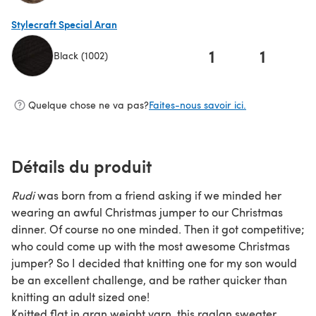
(s'ouvre dans un nouvel onglet)
Stylecraft Special Aran
1
1
Black (1002)
(s'ouvre dans un nouvel onglet)
Quelque chose ne va pas?
Faites-nous savoir ici.
Détails du produit
Rudi
was born from a friend asking if we minded her
wearing an awful Christmas jumper to our Christmas
dinner. Of course no one minded. Then it got competitive;
who could come up with the most awesome Christmas
jumper? So I decided that knitting one for my son would
be an excellent challenge, and be rather quicker than
knitting an adult sized one!
Knitted flat in aran weight yarn, this raglan sweater