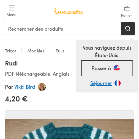
Passer au contenu principal
Menu
Panier
Vous naviguez depuis
Tricot
Modèles
Pulls
États-Unis.
Rudi
Passer à
PDF téléchargeable, Anglais
Séjourner
Par
Vikki Bird
4,20 €