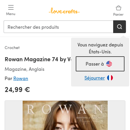
Passer au contenu principal
Menu
Panier
Vous naviguez depuis
Crochet
États-Unis.
Rowan Magazine 74 by Various Designers
Passer à
Magazine, Anglais
Séjourner
Par
Rowan
24,99 €