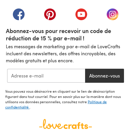
(s'ouvre dans un nouvel onglet)
(s'ouvre dans un nouvel onglet)
(s'ouvre dans un nouvel onglet)
(s'ouvre dans un nouvel
(s'ouvre
Abonnez-vous pour recevoir un code de
réduction de 15 % par e-mail !
Les messages de marketing par e-mail de LoveCrafts
incluent des newsletters, des offres incroyables, des
modèles gratuits et plus encore.
Abonnez-vous
Vous pouvez vous désinscrire en cliquant sur le lien de désinscription
figurant dans tout courriel. Pour en savoir plus sur la manière dont nous
utilisons vos données personnelles, consultez notre
Politique de
confidentialité
.