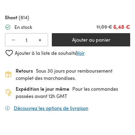
Shoot
(814)
6,48 €
Ancien prix
11,09 €
En stock
+
−
Ajouter au panier
Ajouter à la liste de souhaits
Voir
Retours
Sous 30 jours pour remboursement
complet des marchandises.
Expédition le jour même
Pour les commandes
passées avant 12h GMT
Découvrez les options de livraison
(s'ouvre dans un nouv