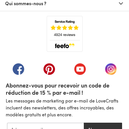
Qui sommes-nous ?
(s'ouvre dans un nouvel onglet)
(s'ouvre dans un nouvel onglet)
(s'ouvre dans un nouvel onglet)
(s'ouvre dans un nouvel
(s'ouvre
Abonnez-vous pour recevoir un code de
réduction de 15 % par e-mail !
Les messages de marketing par e-mail de LoveCrafts
incluent des newsletters, des offres incroyables, des
modèles gratuits et plus encore.