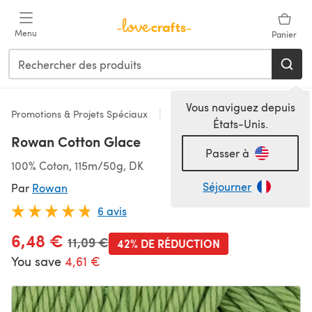
Passer au contenu principal
Menu
Panier
Vous naviguez depuis
Promotions & Projets Spéciaux
DK
États-Unis.
Rowan Cotton Glace
Passer à
100% Coton, 115m/50g, DK
Séjourner
Par
Rowan
6 avis
6,48 €
Ancien prix
11,09 €
42% DE RÉDUCTION
You save
4,61 €