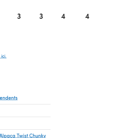
3
3
4
4
vel onglet)
ici.
pendents
 Alpaca Twist Chunky