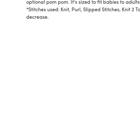
optional pom pom. It's sized to fit babies to adults
*Stitches used: Knit, Purl, Slipped Stitches, Knit 2 
decrease.