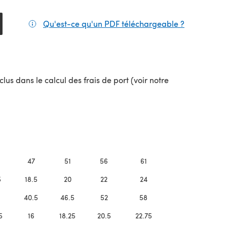
Qu'est-ce qu'un PDF téléchargeable ?
(s'ouvre da
lus dans le calcul des frais de port (voir notre
uvel onglet)
47
51
56
61
5
18.5
20
22
24
40.5
46.5
52
58
5
16
18.25
20.5
22.75