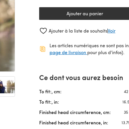
Ajouter au panier
Ajouter à la liste de souhaits
Voir
Les articles numériques ne sont pas inc
(s'ouvre dans un no
page de livraison
pour plus d'infos).
Ce dont vous aurez besoin
To fit:, cm:
42
To fit:, in:
16.
Finished head circumference, cm:
35
Finished head circumference, in:
13.7