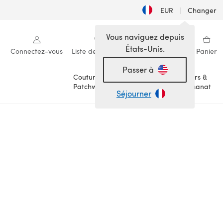
EUR
|
Changer
Vous naviguez depuis
États-Unis.
Connectez-vous
Liste de souhaits
Ma bibliothèque
Panier
Passer à
Couture &
Loisirs &
Patchwork
Artisanat
Séjourner