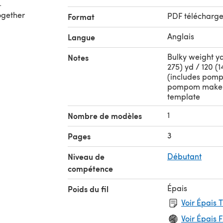
.
Together
PDF télécharg
Format
Anglais
Langue
Bulky weight yar
Notes
275) yd / 120 (1
(includes pomp
pompom maker
template
1
Nombre de modèles
3
Pages
Niveau de
Débutant
compétence
Épais
Poids du fil
Voir Épais 
Voir Épais F