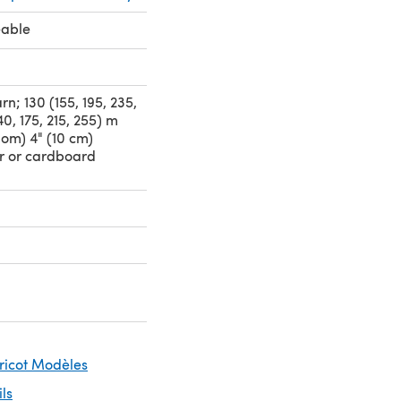
eable
n; 130 (155, 195, 235,
40, 175, 215, 255) m
om) 4" (10 cm)
 or cardboard
Tricot Modèles
ils