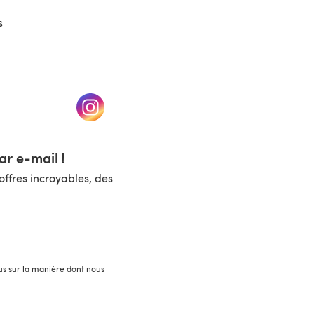
s
un nouvel onglet)
(s'ouvre dans un nouvel onglet)
r e-mail !
ffres incroyables, des
lus sur la manière dont nous