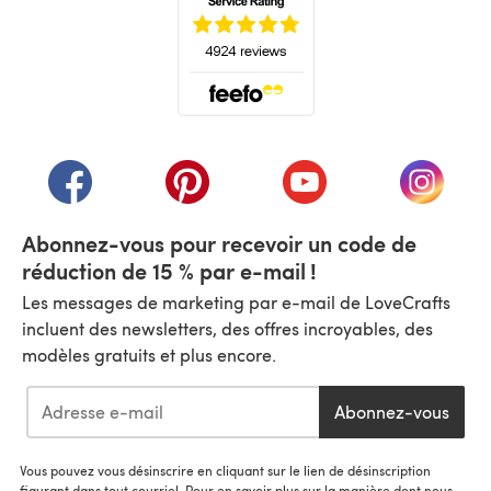
(s'ouvre dans un nouvel onglet)
(s'ouvre dans un nouvel onglet)
(s'ouvre dans un nouvel onglet)
(s'ouvre dans un nouvel
(s'ouvre
Abonnez-vous pour recevoir un code de
réduction de 15 % par e-mail !
Les messages de marketing par e-mail de LoveCrafts
incluent des newsletters, des offres incroyables, des
modèles gratuits et plus encore.
Abonnez-vous
Vous pouvez vous désinscrire en cliquant sur le lien de désinscription
figurant dans tout courriel. Pour en savoir plus sur la manière dont nous