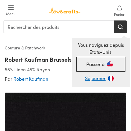
Passer au contenu principal
Menu
Panier
Vous naviguez depuis
Couture & Patchwork
États-Unis.
Robert Kaufman Brussels Washer Linen Blend
Passer à
55% Linen 45% Rayon
Séjourner
Par
Robert Kaufman