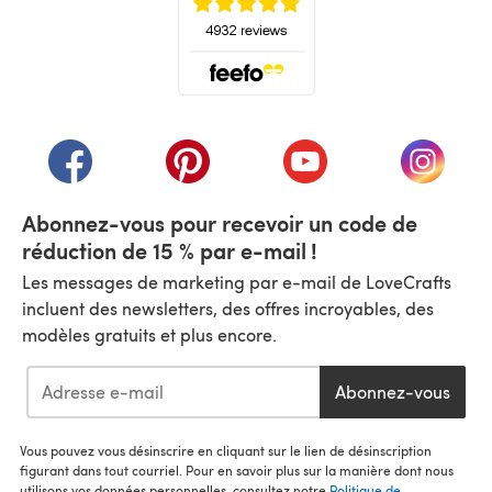
(s'ouvre dans un nouvel onglet)
(s'ouvre dans un nouvel onglet)
(s'ouvre dans un nouvel onglet)
(s'ouvre dans un nouvel
(s'ouvre
Abonnez-vous pour recevoir un code de
réduction de 15 % par e-mail !
Les messages de marketing par e-mail de LoveCrafts
incluent des newsletters, des offres incroyables, des
modèles gratuits et plus encore.
Abonnez-vous
Vous pouvez vous désinscrire en cliquant sur le lien de désinscription
figurant dans tout courriel. Pour en savoir plus sur la manière dont nous
utilisons vos données personnelles, consultez notre
Politique de