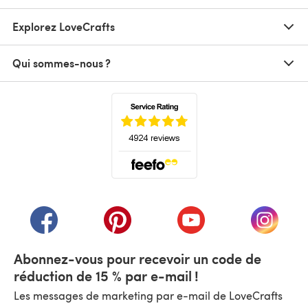
Explorez LoveCrafts
Qui sommes-nous ?
(s'ouvre dans un nouvel onglet)
(s'ouvre dans un nouvel onglet)
(s'ouvre dans un nouvel onglet)
(s'ouvre dans un nouvel
(s'ouvre
Abonnez-vous pour recevoir un code de
réduction de 15 % par e-mail !
Les messages de marketing par e-mail de LoveCrafts