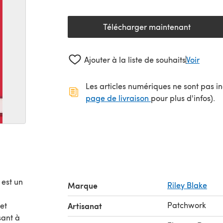
Télécharger maintenant
(s'ouvre dans un nouv
Ajouter à la liste de souhaits
Voir
Les articles numériques ne sont pas inc
(s'ouvre dans un no
page de livraison
pour plus d'infos).
est un
Marque
Riley Blake
Patchwork
et
Artisanat
sant à