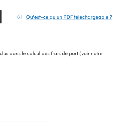
Qu'est-ce qu'un PDF téléchargeable ?
(s'ouvre da
el onglet)
lus dans le calcul des frais de port (voir notre
uvel onglet)