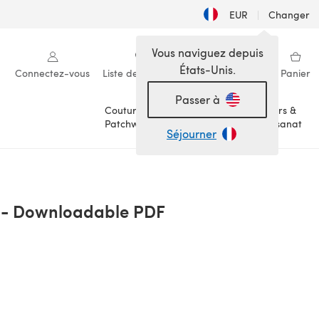
EUR
|
Changer
Vous naviguez depuis
États-Unis.
Connectez-vous
Liste de souhaits
Ma bibliothèque
Panier
Passer à
Couture &
Loisirs &
Patchwork
Artisanat
Séjourner
s - Downloadable PDF