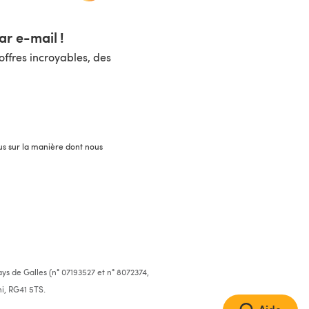
r e-mail !
ffres incroyables, des
lus sur la manière dont nous
ys de Galles (n° 07193527 et n° 8072374,
i, RG41 5TS.