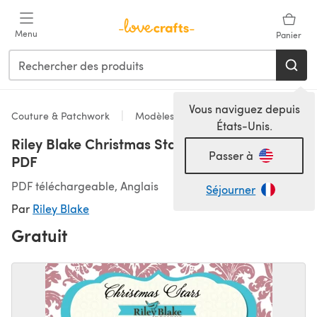
Passer au contenu principal
Menu
Panier
Vous naviguez depuis
Couture & Patchwork
Modèles
États-Unis.
Riley Blake Christmas Stars - Downloadable
Passer à
PDF
PDF téléchargeable, Anglais
Séjourner
Par
Riley Blake
Gratuit