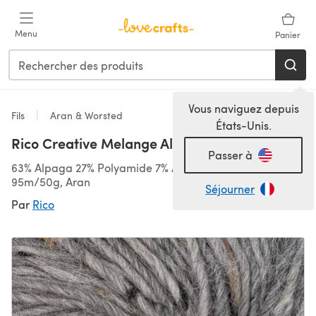
Passer au contenu principal
Menu
Panier
Vous naviguez depuis
Fils
Aran & Worsted
États-Unis.
Rico Creative Melange Alpaca Aran
Passer à
63% Alpaga 27% Polyamide 7% Acrylique 3% Viscose,
95m/50g, Aran
Séjourner
Par
Rico