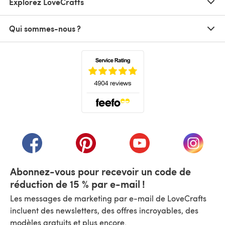
Explorez LoveCrafts
Qui sommes-nous ?
(s'ouvre dans un nouvel onglet)
(s'ouvre dans un nouvel onglet)
(s'ouvre dans un nouvel onglet)
(s'ouvre dans un nouvel
(s'ouvre
Abonnez-vous pour recevoir un code de
réduction de 15 % par e-mail !
Les messages de marketing par e-mail de LoveCrafts
incluent des newsletters, des offres incroyables, des
modèles gratuits et plus encore.