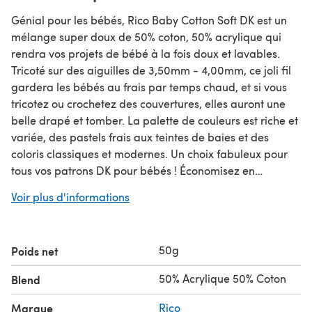
Génial pour les bébés, Rico Baby Cotton Soft DK est un
mélange super doux de 50% coton, 50% acrylique qui
rendra vos projets de bébé à la fois doux et lavables.
Tricoté sur des aiguilles de 3,50mm - 4,00mm, ce joli fil
gardera les bébés au frais par temps chaud, et si vous
tricotez ou crochetez des couvertures, elles auront une
belle drapé et tomber. La palette de couleurs est riche et
variée, des pastels frais aux teintes de baies et des
coloris classiques et modernes. Un choix fabuleux pour
tous vos patrons DK pour bébés ! Économisez en
achetant plus ! Cliquez ici pour nos Packs de 5 Pelotes !
Voir plus d'informations
Économisez en achetant plus ! Cliquez ici pour nos Packs
de 10 Pelotes !
50g
Poids net
50% Acrylique 50% Coton
Blend
Marque
Rico