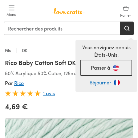
Passer au contenu principal
Menu
Panier
Vous naviguez depuis
Fils
DK
États-Unis.
Rico Baby Cotton Soft DK
Passer à
50% Acrylique 50% Coton, 125m/50g, DK
Séjourner
Par
Rico
1 avis
4,69 €