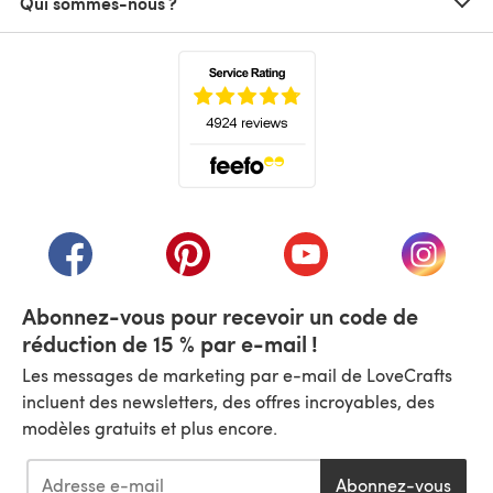
Qui sommes-nous ?
(s'ouvre dans un nouvel onglet)
(s'ouvre dans un nouvel onglet)
(s'ouvre dans un nouvel onglet)
(s'ouvre dans un nouvel
(s'ouvre
Abonnez-vous pour recevoir un code de
réduction de 15 % par e-mail !
Les messages de marketing par e-mail de LoveCrafts
incluent des newsletters, des offres incroyables, des
modèles gratuits et plus encore.
Abonnez-vous