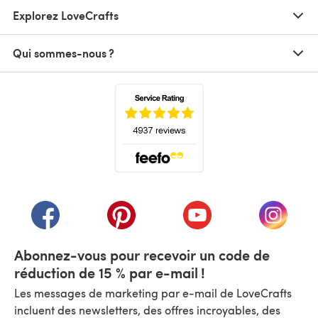
Explorez LoveCrafts
Qui sommes-nous ?
(s'ouvre dans un nouvel onglet)
(s'ouvre dans un nouvel onglet)
(s'ouvre dans un nouvel onglet)
(s'ouvre dans un nouvel
(s'ouvre
Abonnez-vous pour recevoir un code de
réduction de 15 % par e-mail !
Les messages de marketing par e-mail de LoveCrafts
incluent des newsletters, des offres incroyables, des