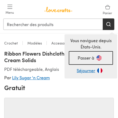
Passer au contenu principal
Menu
Panier
Vous naviguez depuis
Crochet
Modèles
Accessoires
États-Unis.
Ribbon Flowers Dishcloths in Lily Sugar 'n
Passer à
Cream Solids
PDF téléchargeable, Anglais
Séjourner
Par
Lily Sugar 'n Cream
Gratuit