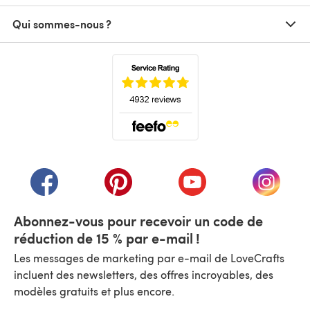
Qui sommes-nous ?
(s'ouvre dans un nouvel onglet)
(s'ouvre dans un nouvel onglet)
(s'ouvre dans un nouvel onglet)
(s'ouvre dans un nouvel
(s'ouvre
Abonnez-vous pour recevoir un code de
réduction de 15 % par e-mail !
Les messages de marketing par e-mail de LoveCrafts
incluent des newsletters, des offres incroyables, des
modèles gratuits et plus encore.