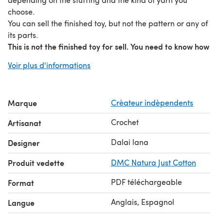
choose.
You can sell the finished toy, but not the pattern or any of
its parts.
This is not the finished toy for sell. You need to know how
to crochet to finish it.
Voir plus d'informations
El pulpo reversible está de moda, la manera más tierna
de mostrar tu estado de ánimo.
El patrón está en inglés y español, está pensado para un
Marque
Crèateur indèpendents
nivel medio - avanzado. El juguete terminado mide
aproximadamente 10 cm. / 4 pulgadas, pero el tamaño
Crochet
Artisanat
puede variar dependiendo de la cantidad de relleno y el
tipo de hilado que elijas.
Dalai lana
Designer
Puedes vender el juguete terminado, pero no el patrón o
Produit vedette
DMC Natura Just Cotton
cualquiera de sus partes.
Este no es el juguete terminado a la venta. Necesitas
PDF téléchargeable
Format
saber tejer a crochet para terminarlo.
Anglais, Espagnol
Langue