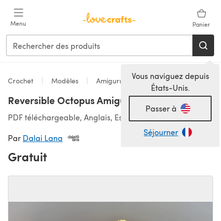
Passer au contenu principal
Menu
Panier
Vous naviguez depuis
Crochet
Modèles
Amigurumi
États-Unis.
Reversible Octopus Amigurumi
Passer à
PDF téléchargeable, Anglais, Espagnol
Séjourner
Par
Dalai Lana
Gratuit