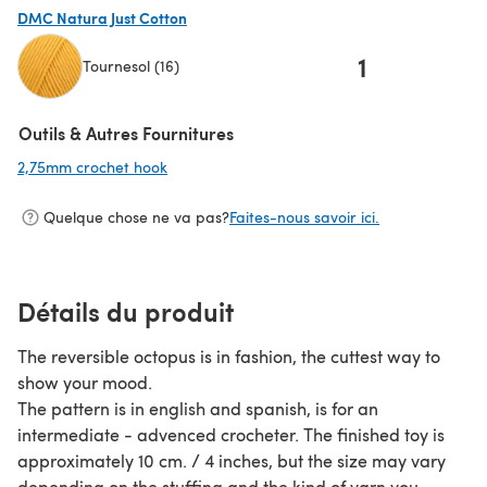
DMC Natura Just Cotton
1
Tournesol (16)
(s'ouvre dans un nouvel onglet)
Outils & Autres Fournitures
2,75mm crochet hook
(s'ouvre dans un nouvel onglet)
Quelque chose ne va pas?
Faites-nous savoir ici.
Détails du produit
The reversible octopus is in fashion, the cuttest way to
show your mood.
The pattern is in english and spanish, is for an
intermediate - advenced crocheter. The finished toy is
approximately 10 cm. / 4 inches, but the size may vary
depending on the stuffing and the kind of yarn you