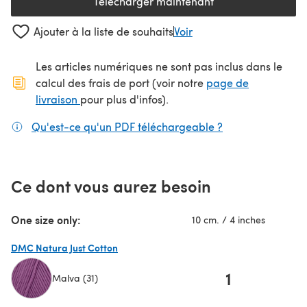
Télécharger maintenant
(s'ouvre dans un nouvel onglet
Ajouter à la liste de souhaits
Voir
Les articles numériques ne sont pas inclus dans le
calcul des frais de port (voir notre
page de
(s'ouvre dans un nouvel onglet)
livraison
pour plus d'infos).
Qu'est-ce qu'un PDF téléchargeable ?
(s'ouvre dans un
Ce dont vous aurez besoin
One size only:
10 cm. / 4 inches
DMC Natura Just Cotton
1
Malva (31)
(s'ouvre dans un nouvel onglet)