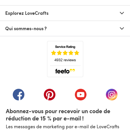
Explorez LoveCrafts
Qui sommes-nous ?
(s'ouvre dans un nouvel onglet)
(s'ouvre dans un nouvel onglet)
(s'ouvre dans un nouvel onglet)
(s'ouvre dans un nouvel
(s'ouvre
Abonnez-vous pour recevoir un code de
réduction de 15 % par e-mail !
Les messages de marketing par e-mail de LoveCrafts