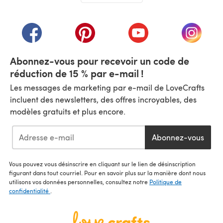
(s'ouvre dans un nouvel onglet)
(s'ouvre dans un nouvel onglet)
(s'ouvre dans un nouvel onglet)
(s'ouvre dans un nouvel
(s'ouvre
Abonnez-vous pour recevoir un code de
réduction de 15 % par e-mail !
Les messages de marketing par e-mail de LoveCrafts
incluent des newsletters, des offres incroyables, des
modèles gratuits et plus encore.
Abonnez-vous
Vous pouvez vous désinscrire en cliquant sur le lien de désinscription
figurant dans tout courriel. Pour en savoir plus sur la manière dont nous
utilisons vos données personnelles, consultez notre
Politique de
confidentialité
.