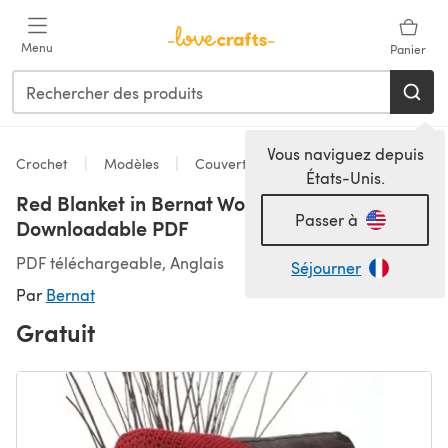
Passer au contenu principal
Menu
Panier
Vous naviguez depuis
Crochet
Modèles
Couvertures
États-Unis.
Red Blanket in Bernat Worsted Solids -
Passer à
Downloadable PDF
PDF téléchargeable, Anglais
Séjourner
Par
Bernat
Gratuit