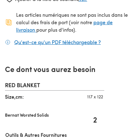
Les articles numériques ne sont pas inclus dans le
calcul des frais de port (voir notre
page de
(s'ouvre dans un nouvel onglet)
livraison
pour plus d'infos).
Qu'est-ce qu'un PDF téléchargeable ?
(s'ouvre dans un
Ce dont vous aurez besoin
RED BLANKET
Size,cm:
117 x 122
Bernat Worsted Solids
2
Outils & Autres Fournitures