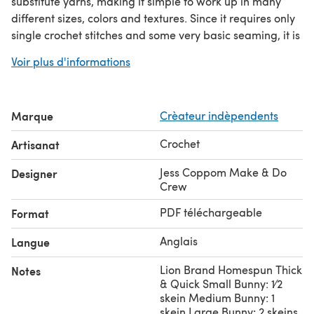
substitute yarns, making it simple to work up in many
different sizes, colors and textures. Since it requires only
single crochet stitches and some very basic seaming, it is
perfect project for beginner crocheters
a
who’d like to
Voir plus d'informations
make something charming with their first practice
swatch.
This pattern includes written instructions and a detailed
Marque
Crèateur indèpendents
photo tutorial.
It has large, easy-to-read type and is
formatted for printing.
Crochet
Artisanat
Be warned though, these bunnies are addictive! You
won’t be able to crochet just one!
Jess Coppom Make & Do
Designer
This pattern originally appeared on Make & Do Crew.
Crew
PDF téléchargeable
Format
Anglais
Langue
Lion Brand Homespun Thick
Notes
& Quick Small Bunny: 1⁄2
skein Medium Bunny: 1
skein Large Bunny: 2 skeins