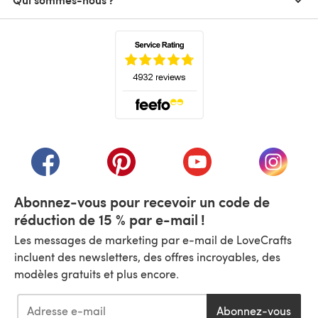
(s'ouvre dans un nouvel onglet)
(s'ouvre dans un nouvel onglet)
(s'ouvre dans un nouvel onglet)
(s'ouvre dans un nouvel
(s'ouvre
Abonnez-vous pour recevoir un code de
réduction de 15 % par e-mail !
Les messages de marketing par e-mail de LoveCrafts
incluent des newsletters, des offres incroyables, des
modèles gratuits et plus encore.
Abonnez-vous