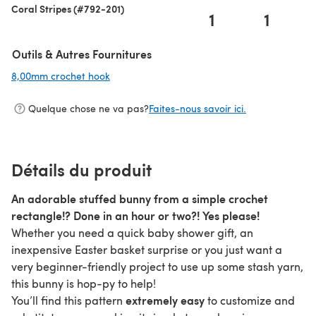
Coral Stripes (#792-201)
1
1
Outils & Autres Fournitures
8,00mm crochet hook
(s'ouvre dans un nouvel onglet)
Quelque chose ne va pas?
Faites-nous savoir ici.
Détails du produit
An adorable stuffed bunny from a simple crochet
rectangle!? Done in an hour or two?! Yes please!
Whether you need a quick baby shower gift, an
inexpensive Easter basket surprise or you just want a
very beginner-friendly project to use up some stash yarn,
this bunny is hop-py to help!
extremely easy
You’ll find this pattern
to customize and