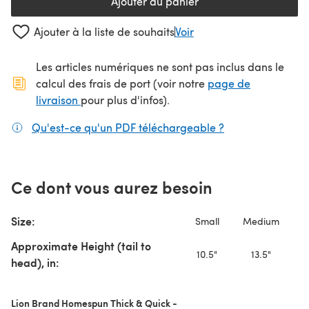
Ajouter au panier
Ajouter à la liste de souhaits
Voir
Les articles numériques ne sont pas inclus dans le
calcul des frais de port (voir notre
page de
(s'ouvre dans un nouvel onglet)
livraison
pour plus d'infos).
Qu'est-ce qu'un PDF téléchargeable ?
(s'ouvre dans un
Ce dont vous aurez besoin
Size:
Small
Medium
Approximate Height (tail to
10.5"
13.5"
head), in:
Lion Brand Homespun Thick & Quick -