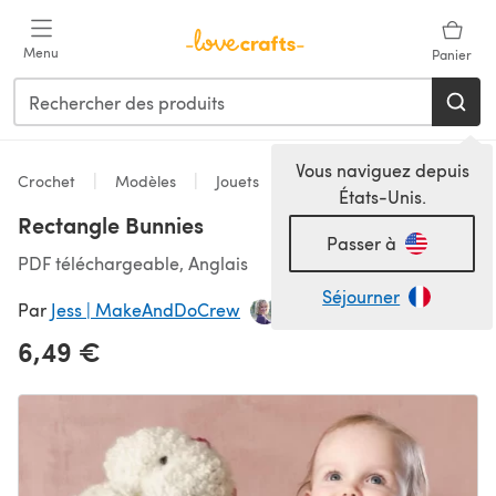
Passer au contenu principal
Menu
Panier
Vous naviguez depuis
Crochet
Modèles
Jouets
États-Unis.
Rectangle Bunnies
Passer à
PDF téléchargeable, Anglais
Séjourner
Par
Jess | MakeAndDoCrew
6,49 €