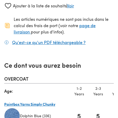
Ajouter à la liste de souhaits
Voir
Les articles numériques ne sont pas inclus dans le
calcul des frais de port (voir notre
page de
(s'ouvre dans un nouvel onglet)
livraison
pour plus d'infos).
Qu'est-ce qu'un PDF téléchargeable ?
(s'ouvre dans un
Ce dont vous aurez besoin
OVERCOAT
1-2
2-3
4-
Age:
Years
Years
Yea
Paintbox Yarns Simply Chunky
5
5
Dolphin Blue (336)