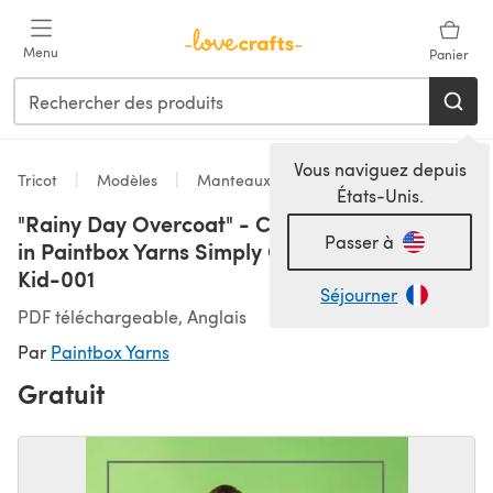
Passer au contenu principal
Menu
Panier
Vous naviguez depuis
Tricot
Modèles
Manteaux
États-Unis.
"Rainy Day Overcoat" - Coat Knitting Pattern
Passer à
in Paintbox Yarns Simply Chunky - Chunky-
Kid-001
Séjourner
PDF téléchargeable, Anglais
Par
Paintbox Yarns
Gratuit