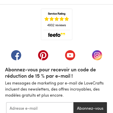
(s'ouvre dans un nouvel onglet)
(s'ouvre dans un nouvel onglet)
(s'ouvre dans un nouvel onglet)
(s'ouvre dans un nouvel
(s'ouvre
Abonnez-vous pour recevoir un code de
réduction de 15 % par e-mail !
Les messages de marketing par e-mail de LoveCrafts
incluent des newsletters, des offres incroyables, des
modèles gratuits et plus encore.
Abonnez-vous