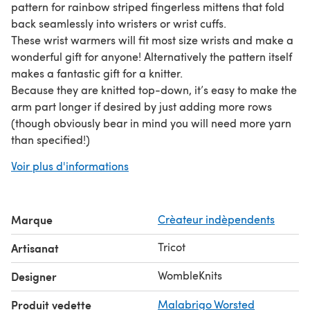
pattern for rainbow striped fingerless mittens that fold
back seamlessly into wristers or wrist cuffs.
These wrist warmers will fit most size wrists and make a
wonderful gift for anyone! Alternatively the pattern itself
makes a fantastic gift for a knitter.
Because they are knitted top-down, it’s easy to make the
arm part longer if desired by just adding more rows
(though obviously bear in mind you will need more yarn
than specified!)
Finished circumference: 9” / 23cm (plus quite a bit of
Voir plus d'informations
stretch)
Time required: 3-4 hours
Pattern includes magic knot tutorial with link to video for
Marque
Crèateur indèpendents
seamless colour changes on the stripes.
NOTE All instructions are for circular needles and magic
Tricot
Artisanat
loop, but the whole thing can be knitted on double
pointed needles if you prefer.
WombleKnits
Designer
ECO-CREDENTIALS: best made from natural wool so
Produit vedette
Malabrigo Worsted
that they will eventually biodegrade (though not until