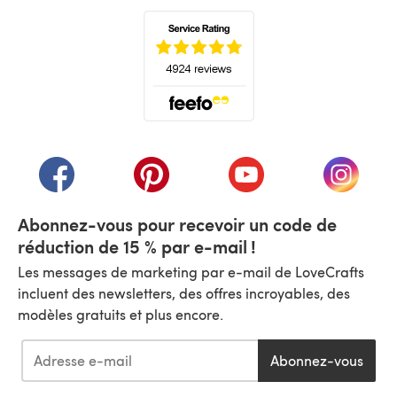
(s'ouvre dans un nouvel onglet)
(s'ouvre dans un nouvel onglet)
(s'ouvre dans un nouvel onglet)
(s'ouvre dans un nouvel
(s'ouvre
Abonnez-vous pour recevoir un code de
réduction de 15 % par e-mail !
Les messages de marketing par e-mail de LoveCrafts
incluent des newsletters, des offres incroyables, des
modèles gratuits et plus encore.
Abonnez-vous