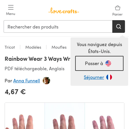
Passer au contenu principal
Menu
Panier
Vous naviguez depuis
Tricot
Modèles
Moufles
États-Unis.
Rainbow Wear 3 Ways Wrist Warmers
Passer à
PDF téléchargeable, Anglais
Séjourner
Par
Anna Funnell
4,67 €