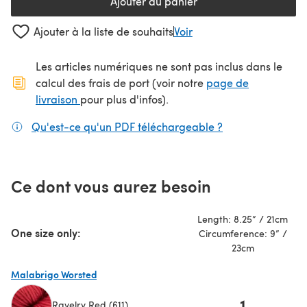
Ajouter au panier
Ajouter à la liste de souhaits
Voir
Les articles numériques ne sont pas inclus dans le
calcul des frais de port (voir notre
page de
(s'ouvre dans un nouvel onglet)
livraison
pour plus d'infos).
Qu'est-ce qu'un PDF téléchargeable ?
(s'ouvre dans un
Ce dont vous aurez besoin
Length: 8.25” / 21cm
One size only:
Circumference: 9” /
23cm
Malabrigo Worsted
1
Ravelry Red (611)