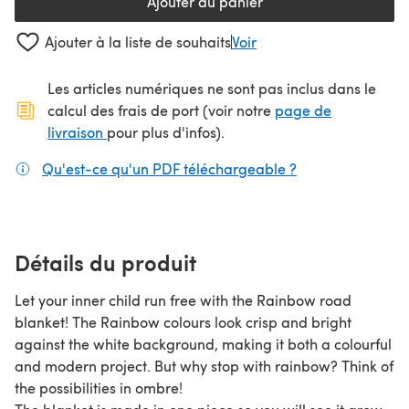
Ajouter au panier
Ajouter à la liste de souhaits
Voir
Les articles numériques ne sont pas inclus dans le
calcul des frais de port (voir notre
page de
(s'ouvre dans un nouvel onglet)
livraison
pour plus d'infos).
Qu'est-ce qu'un PDF téléchargeable ?
(s'ouvre dans un
Détails du produit
Let your inner child run free with the Rainbow road
blanket! The Rainbow colours look crisp and bright
against the white background, making it both a colourful
and modern project. But why stop with rainbow? Think of
the possibilities in ombre!