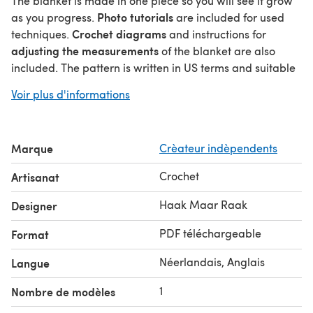
The blanket is made in one piece so you will see it grow
Photo tutorials
as you progress.
are included for used
Crochet diagrams
techniques.
and instructions for
adjusting the measurements
of the blanket are also
included. The pattern is written in US terms and suitable
beginners
for
.
Voir plus d'informations
Stitches that are used include (US):
ch
hdc
Marque
Crèateur indèpendents
dc
crab stitch (explained in pattern)
Crochet
Artisanat
For a 95 x 120cm (36 x 47in) blanket you need 18 skeins of
Merino Soft. The colour numbers are mentioned in the
Haak Maar Raak
Designer
pattern.
PDF téléchargeable
Format
The pillow you make following this pattern is yours and
you are free to sell it, as long as you credit Haak maar
Néerlandais, Anglais
Langue
raak! as original designer. Please do not reproduce the
pattern itself in any way.
1
Nombre de modèles