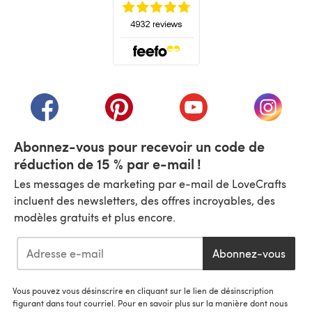
(s'ouvre dans un nouvel onglet)
(s'ouvre dans un nouvel onglet)
(s'ouvre dans un nouvel onglet)
(s'ouvre dans un nouvel
(s'ouvre
Abonnez-vous pour recevoir un code de
réduction de 15 % par e-mail !
Les messages de marketing par e-mail de LoveCrafts
incluent des newsletters, des offres incroyables, des
modèles gratuits et plus encore.
Abonnez-vous
Vous pouvez vous désinscrire en cliquant sur le lien de désinscription
figurant dans tout courriel. Pour en savoir plus sur la manière dont nous