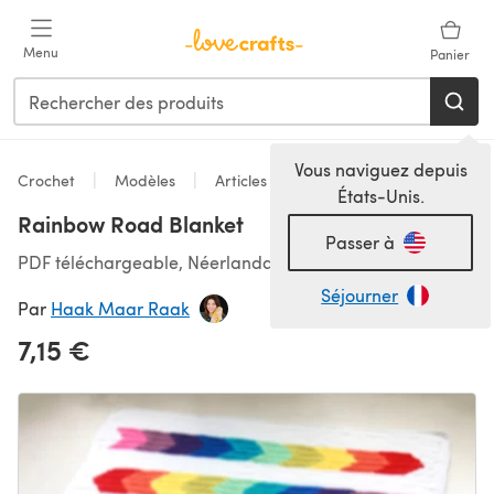
Passer au contenu principal
Menu
Panier
Vous naviguez depuis
Crochet
Modèles
Articles pour la maison
États-Unis.
Rainbow Road Blanket
Passer à
PDF téléchargeable, Néerlandais, Anglais
Séjourner
Par
Haak Maar Raak
7,15 €