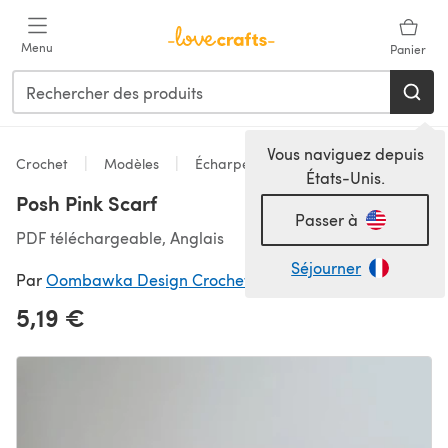
Passer au contenu principal
Menu
Panier
Vous naviguez depuis
Crochet
Modèles
Écharpes & Châles
États-Unis.
Posh Pink Scarf
Passer à
PDF téléchargeable, Anglais
Séjourner
Par
Oombawka Design Crochet
5,19 €