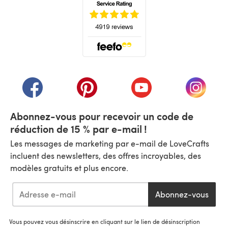
(s'ouvre dans un nouvel onglet)
(s'ouvre dans un nouvel onglet)
(s'ouvre dans un nouvel onglet)
(s'ouvre dans un nouvel
(s'ouvre
Abonnez-vous pour recevoir un code de
réduction de 15 % par e-mail !
Les messages de marketing par e-mail de LoveCrafts
incluent des newsletters, des offres incroyables, des
modèles gratuits et plus encore.
Abonnez-vous
Vous pouvez vous désinscrire en cliquant sur le lien de désinscription