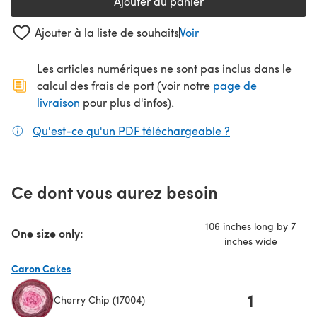
Ajouter au panier
Ajouter à la liste de souhaits
Voir
Les articles numériques ne sont pas inclus dans le
calcul des frais de port (voir notre
page de
(s'ouvre dans un nouvel onglet)
livraison
pour plus d'infos).
Qu'est-ce qu'un PDF téléchargeable ?
(s'ouvre dans un
Ce dont vous aurez besoin
106 inches long by 7
One size only:
inches wide
Caron Cakes
1
Cherry Chip (17004)