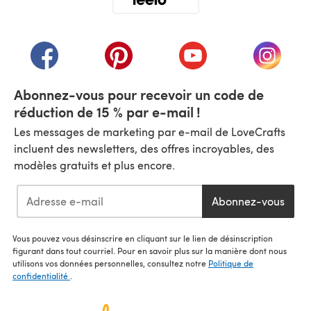
(s'ouvre dans un nouvel onglet)
(s'ouvre dans un nouvel onglet)
(s'ouvre dans un nouvel onglet)
(s'ouvre dans un nouvel
(s'ouvre
Abonnez-vous pour recevoir un code de
réduction de 15 % par e-mail !
Les messages de marketing par e-mail de LoveCrafts
incluent des newsletters, des offres incroyables, des
modèles gratuits et plus encore.
Abonnez-vous
Vous pouvez vous désinscrire en cliquant sur le lien de désinscription
figurant dans tout courriel. Pour en savoir plus sur la manière dont nous
utilisons vos données personnelles, consultez notre
Politique de
confidentialité
.