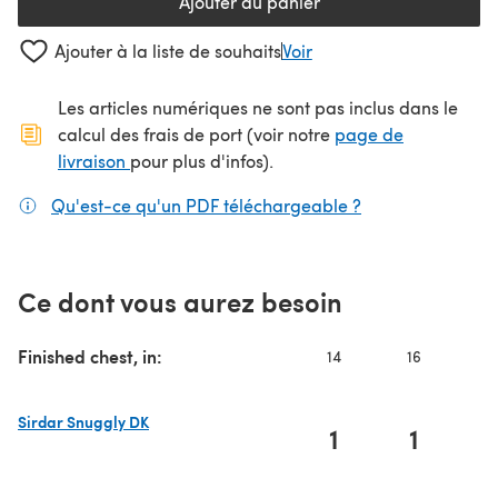
Ajouter au panier
Ajouter à la liste de souhaits
Voir
Les articles numériques ne sont pas inclus dans le
calcul des frais de port (voir notre
page de
(s'ouvre dans un nouvel onglet)
livraison
pour plus d'infos).
Qu'est-ce qu'un PDF téléchargeable ?
(s'ouvre dans un
Ce dont vous aurez besoin
Finished chest, in:
14
16
1
Sirdar Snuggly DK
1
1
(s'ouvre dans un nouvel onglet)