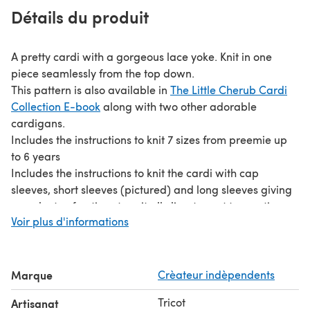
Détails du produit
A pretty cardi with a gorgeous lace yoke. Knit in one
piece seamlessly from the top down.
This pattern is also available in
The Little Cherub Cardi
Collection E-book
along with two other adorable
cardigans.
Includes the instructions to knit 7 sizes from preemie up
to 6 years
Includes the instructions to knit the cardi with cap
sleeves, short sleeves (pictured) and long sleeves giving
you plenty of options to suit all climates not to mention
Voir plus d'informations
amazing value for money.
The lace yoke pattern is charted and fully written out
row-by-row.
Take a look at the gorgeous matching
Poppy Dress
. And
Marque
Crèateur indèpendents
the matching
Bonnet & Booties Set
.
Tricot
Artisanat