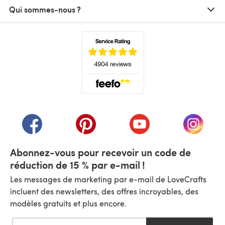
Qui sommes-nous ?
(s'ouvre dans un nouvel onglet)
(s'ouvre dans un nouvel onglet)
(s'ouvre dans un nouvel onglet)
(s'ouvre dans un nouvel
(s'ouvre
Abonnez-vous pour recevoir un code de
réduction de 15 % par e-mail !
Les messages de marketing par e-mail de LoveCrafts
incluent des newsletters, des offres incroyables, des
modèles gratuits et plus encore.