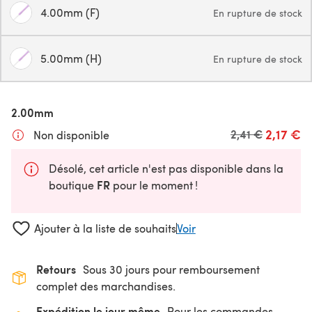
4.00mm (F)
En rupture de stock
5.00mm (H)
En rupture de stock
2.00mm
2,17 €
Ancien prix
2,41 €
Non disponible
Désolé, cet article n'est pas disponible dans la
FR
boutique
pour le moment !
Ajouter à la liste de souhaits
Voir
Retours
Sous 30 jours pour remboursement
complet des marchandises.
Expédition le jour même
Pour les commandes