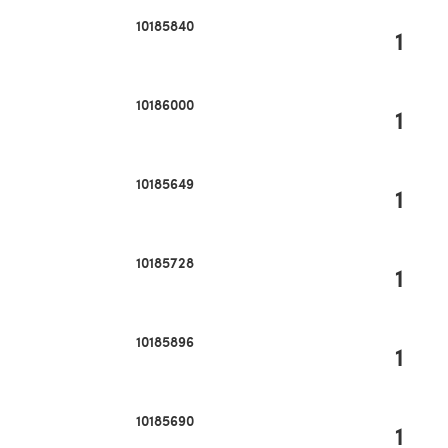
10185840
1
10186000
1
10185649
1
10185728
1
10185896
1
10185690
1