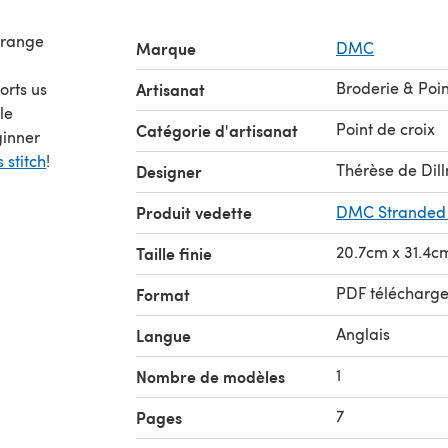
a range
Marque
DMC
Broderie & Poin
orts us
Artisanat
le
Point de croix
Catégorie d'artisanat
ginner
 stitch
!
Thérèse de Dil
Designer
Produit vedette
DMC Stranded C
20.7cm x 31.4c
Taille finie
PDF télécharg
Format
Anglais
Langue
1
Nombre de modèles
7
Pages