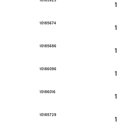
1
10185674
1
10185686
1
10186096
1
10186016
1
10185729
1