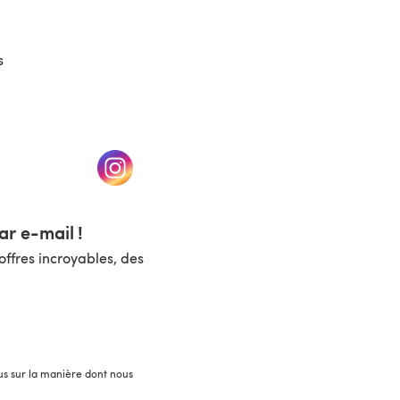
s
un nouvel onglet)
(s'ouvre dans un nouvel onglet)
r e-mail !
ffres incroyables, des
lus sur la manière dont nous