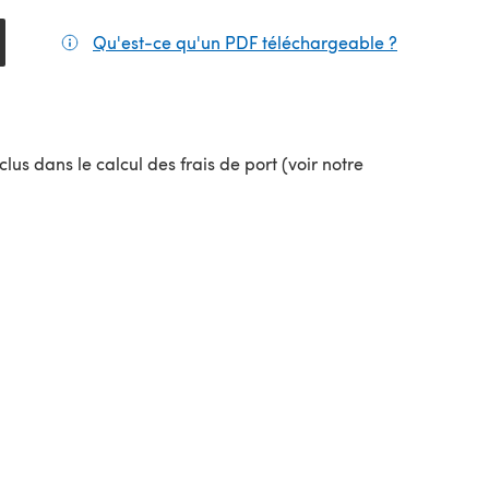
Qu'est-ce qu'un PDF téléchargeable ?
(s'ouvre da
el onglet)
lus dans le calcul des frais de port (voir notre
uvel onglet)