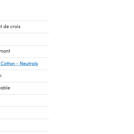
t de croix
lmont
otton - Neutrals
m
eable