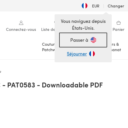
EUR
|
Changer
Vous naviguez depuis
États-Unis.
Connectez-vous
Liste de souhaits
Ma bibliothèque
Panier
Passer à
Couture &
Loisirs &
Patchwork
Artisanat
Séjourner
F
C - PAT0583 - Downloadable PDF