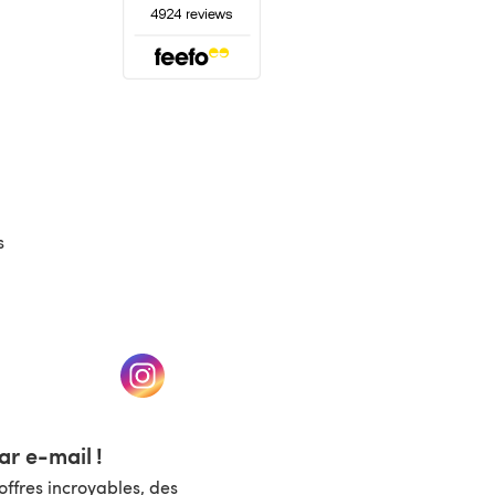
(s'ouvre dans un nouvel onglet)
s
un nouvel onglet)
(s'ouvre dans un nouvel onglet)
r e-mail !
ffres incroyables, des