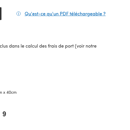
Qu'est-ce qu'un PDF téléchargeable ?
(s'ouvre da
lus dans le calcul des frais de port (voir notre
uvel onglet)
m x 40cm
9