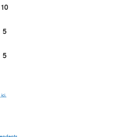
10
5
5
glet)
ici.
pendents