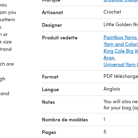
 you
Crochet
gan you
Artisanat
 pattern
Little Golden N
Designer
s.
n or
Produit vedette
Paintbox Yarns
k size
Yarn and Color
strand
King Cole Big 
Aran
,
ich are
Universal Yarn
PDF télécharg
Format
ugh
Anglais
Langue
 and
You will also n
Notes
for your bag (a
1
Nombre de modèles
5
Pages