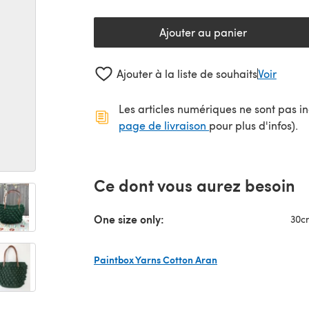
Ajouter au panier
Ajouter à la liste de souhaits
Voir
Les articles numériques ne sont pas inc
(s'ouvre dans un no
page de livraison
pour plus d'infos).
Ce dont vous aurez besoin
One size only:
30c
Paintbox Yarns Cotton Aran
(s'ouvre dans un nouvel onglet)