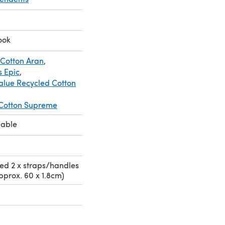
ook
 Cotton Aran
,
s Epic
,
Value Recycled Cotton
 Cotton Supreme
eable
eed 2 x straps/handles
pprox. 60 x 1.8cm)