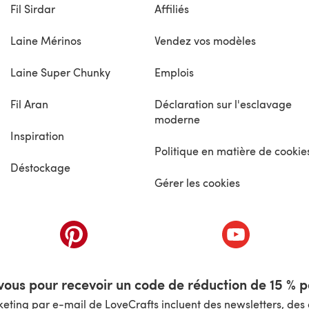
Fil Sirdar
Affiliés
Laine Mérinos
Vendez vos modèles
Laine Super Chunky
Emplois
Fil Aran
Déclaration sur l'esclavage
moderne
Inspiration
Politique en matière de cookie
Déstockage
Gérer les cookies
nouvel onglet)
(s'ouvre dans un nouvel onglet)
(s'ouvre dans 
ous pour recevoir un code de réduction de 15 % pa
ting par e-mail de LoveCrafts incluent des newsletters, des o