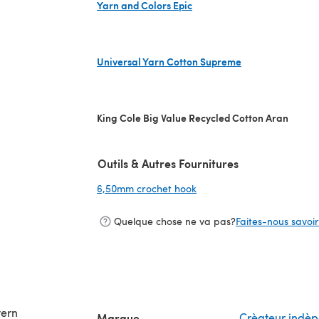
Yarn and Colors Epic
(s'ouvre dans un nouvel onglet)
Universal Yarn Cotton Supreme
(s'ouvre dans un nouvel onglet)
King Cole Big Value Recycled Cotton Aran
Outils & Autres Fournitures
6,50mm crochet hook
(s'ouvre dans un nouvel on
Quelque chose ne va pas?
Faites-nous savoir 
tern
Marque
Crèateur indè