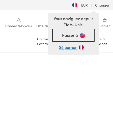
EUR
|
Changer
Vous naviguez depuis
États-Unis.
Connectez-vous
Liste de souhaits
Ma bibliothèque
Panier
Passer à
Couture &
Loisirs &
Patchwork
Artisanat
Séjourner