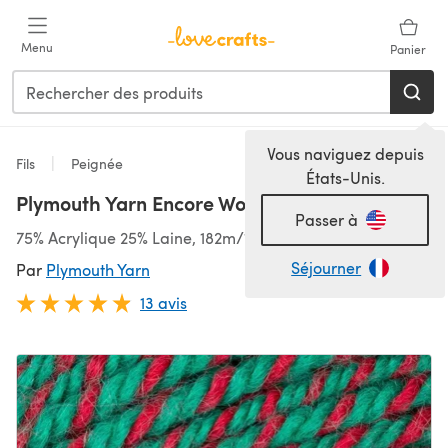
Passer au contenu principal
Menu
Panier
Vous naviguez depuis
Fils
Peignée
États-Unis.
Plymouth Yarn Encore Worsted
Passer à
75% Acrylique 25% Laine, 182m/100g, Worsted
Séjourner
Par
Plymouth Yarn
13 avis