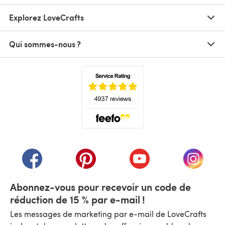
Explorez LoveCrafts
Qui sommes-nous ?
(s'ouvre dans un nouvel onglet)
(s'ouvre dans un nouvel onglet)
(s'ouvre dans un nouvel onglet)
(s'ouvre dans un nouvel
(s'ouvre
Abonnez-vous pour recevoir un code de
réduction de 15 % par e-mail !
Les messages de marketing par e-mail de LoveCrafts