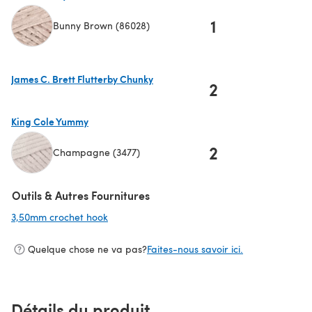
1
Bunny Brown (86028)
(s'ouvre dans un nouvel onglet)
James C. Brett Flutterby Chunky
2
(s'ouvre dans un nouvel onglet)
King Cole Yummy
2
Champagne (3477)
(s'ouvre dans un nouvel onglet)
Outils & Autres Fournitures
3,50mm crochet hook
(s'ouvre dans un nouvel onglet)
Quelque chose ne va pas?
Faites-nous savoir ici.
Détails du produit