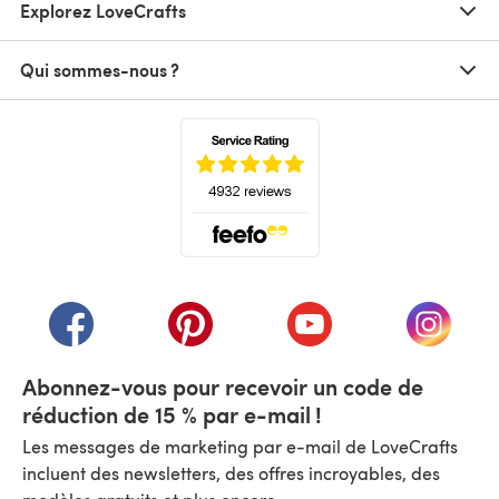
Explorez LoveCrafts
Qui sommes-nous ?
(s'ouvre dans un nouvel onglet)
(s'ouvre dans un nouvel onglet)
(s'ouvre dans un nouvel onglet)
(s'ouvre dans un nouvel
(s'ouvre
Abonnez-vous pour recevoir un code de
réduction de 15 % par e-mail !
Les messages de marketing par e-mail de LoveCrafts
incluent des newsletters, des offres incroyables, des