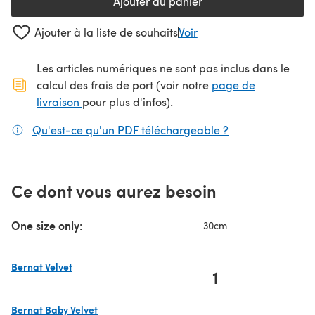
Ajouter au panier
Ajouter à la liste de souhaits
Voir
Les articles numériques ne sont pas inclus dans le
calcul des frais de port (voir notre
page de
(s'ouvre dans un nouvel onglet)
livraison
pour plus d'infos).
Qu'est-ce qu'un PDF téléchargeable ?
(s'ouvre dans un
Ce dont vous aurez besoin
One size only:
30cm
Bernat Velvet
1
(s'ouvre dans un nouvel onglet)
Bernat Baby Velvet