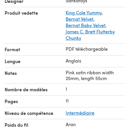
Sankatoys
Designer
Needle, safety pins, scissors, markers.
Produit vedette
King Cole Yummy
,
★ SKILLS REQUIRED:
Bernat Velvet
,
You must have basic crochet skills.
Bernat Baby Velvet
,
You must be able to insert mounts (plastic safety joints or
James C. Brett Flutterby
cotter pins and joint disks)
Chunky
PDF téléchargeable
Format
Anglais
Langue
Pink satin ribbon width
Notes
25mm, length 55cm
1
Nombre de modèles
11
Pages
Niveau de compétence
Intermédiaire
Aran
Poids du fil