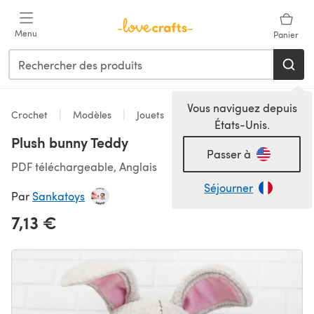
Passer au contenu principal
Menu
Panier
Vous naviguez depuis
Crochet
Modèles
Jouets
États-Unis.
Plush bunny Teddy
Passer à
PDF téléchargeable, Anglais
Séjourner
Par
Sankatoys
7,13 €