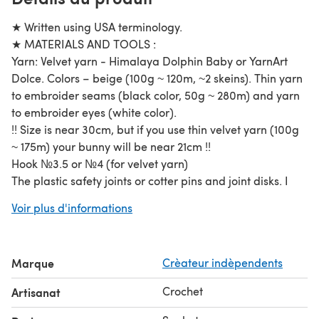
★ Written using USA terminology.
★ MATERIALS AND TOOLS :
Yarn: Velvet yarn - Himalaya Dolphin Baby or YarnArt
Dolce. Colors – beige (100g ~ 120m, ~2 skeins). Thin yarn
to embroider seams (black color, 50g ~ 280m) and yarn
to embroider eyes (white color).
!! Size is near 30cm, but if you use thin velvet yarn (100g
~ 175m) your bunny will be near 21cm !!
Hook №3.5 or №4 (for velvet yarn)
The plastic safety joints or cotter pins and joint disks. I
used the disks 25mm in diameter for the arms (4pcs),
Voir plus d'informations
35mm in diameter for the legs (4pcs) and the head
(2pcs).
Fiberfill (to stuff).
Marque
Crèateur indèpendents
Safety or sewn eyes (15mm).
Pink fleece (or plush) fabric (for legs, nose, ears and
Crochet
Artisanat
patches).
Pink satin ribbon width 25mm, length 55cm