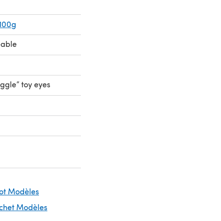
 100g
eable
oggle” toy eyes
cot Modèles
ochet Modèles