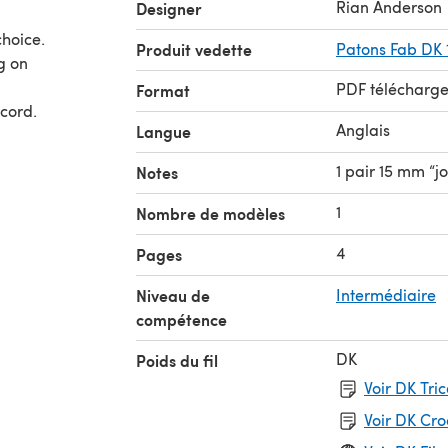
Rian Anderson
Designer
choice.
Produit vedette
Patons Fab DK
g on
PDF télécharg
Format
-cord.
Anglais
Langue
1 pair 15 mm “j
Notes
1
Nombre de modèles
4
Pages
Niveau de
Intermédiaire
compétence
DK
Poids du fil
Voir DK Tri
Voir DK Cr