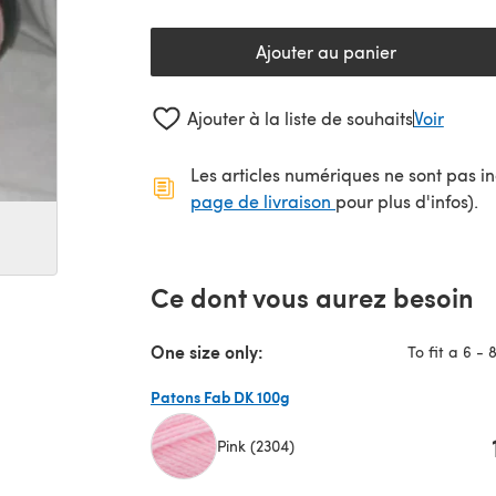
Ajouter au panier
Ajouter à la liste de souhaits
Voir
Les articles numériques ne sont pas inc
(s'ouvre dans un no
page de livraison
pour plus d'infos).
Ce dont vous aurez besoin
One size only:
To fit a 6 -
Patons Fab DK 100g
Pink (2304)
(s'ouvre dans un nouvel onglet)