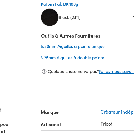
Patons Fab DK 100g
Black (2311)
(s'ouvre dans un nouvel onglet)
Outils & Autres Fournitures
5,50mm Aiguilles à pointe unique
(s'ouvre dans u
3,25mm Aiguilles à double pointe
(s'ouvre dans u
Quelque chose ne va pas?
Faites-nous savoir 
t
Marque
Crèateur indè
Tricot
 pour
Artisanat
ort