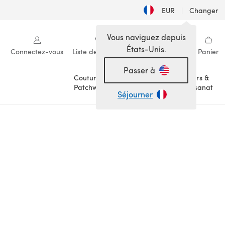
EUR
|
Changer
Vous naviguez depuis
États-Unis.
Connectez-vous
Liste de souhaits
Ma bibliothèque
Panier
Passer à
Couture &
Loisirs &
Patchwork
Artisanat
Séjourner