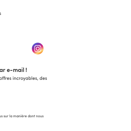
s
un nouvel onglet)
(s'ouvre dans un nouvel onglet)
r e-mail !
ffres incroyables, des
lus sur la manière dont nous