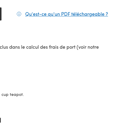
Qu'est-ce qu'un PDF téléchargeable ?
(s'ouvre da
lus dans le calcul des frais de port (voir notre
uvel onglet)
 8 cup teapot.
1