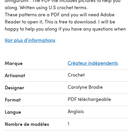
amigurumi . The PDF file includes pictures to help you
along. Written using U.S crochet terms.
These patterns are a PDF and you will need Adobe
Reader to open it, This is free to download. I will be
happy to help you along if you have any questions when
making it.
Voir plus d'informations
You will need Approx. 150g of red heart yarn/worsted
weight #4 A pair of safety eyes Stuffing 3.25 mm hook
Tapestry needle
Marque
Crèateur indèpendents
only available in english
Follow me on instagram for my latest pattern updates
Crochet
Artisanat
@sweetoddityart Follow me on facebook for free
giveaways @ sweet oddity art!
Carolyne Brodie
Designer
PDF téléchargeable
Format
Anglais
Langue
1
Nombre de modèles