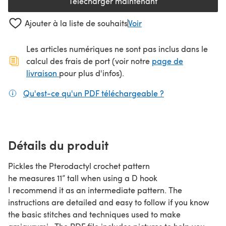
Télécharger maintenant
(s'ouvre dans un nouvel onglet
Ajouter à la liste de souhaits
Voir
Les articles numériques ne sont pas inclus dans le
calcul des frais de port (voir notre
page de
(s'ouvre dans un nouvel onglet)
livraison
pour plus d'infos).
Qu'est-ce qu'un PDF téléchargeable ?
(s'ouvre dans un
Détails du produit
Pickles the Pterodactyl crochet pattern
he measures 11” tall when using a D hook
I recommend it as an intermediate pattern. The
instructions are detailed and easy to follow if you know
the basic stitches and techniques used to make