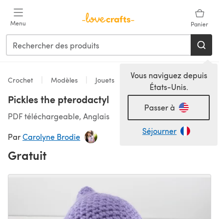
Passer au contenu principal
Menu
Panier
Vous naviguez depuis
Crochet
Modèles
Jouets
États-Unis.
Pickles the pterodactyl
Passer à
PDF téléchargeable, Anglais
Séjourner
Par
Carolyne Brodie
Gratuit