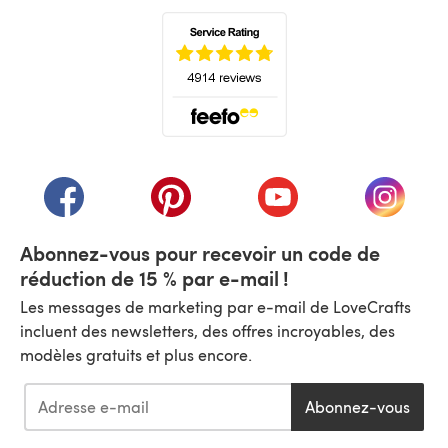
(s'ouvre dans un nouvel onglet)
(s'ouvre dans un nouvel onglet)
(s'ouvre dans un nouvel onglet)
(s'ouvre dans un nouvel
(s'ouvre
Abonnez-vous pour recevoir un code de
réduction de 15 % par e-mail !
Les messages de marketing par e-mail de LoveCrafts
incluent des newsletters, des offres incroyables, des
modèles gratuits et plus encore.
Abonnez-vous