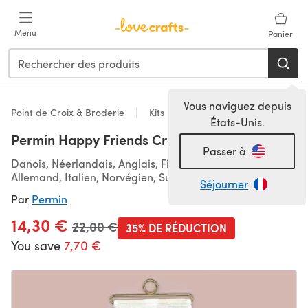
Passer au contenu principal
Menu
Panier
Vous naviguez depuis
Point de Croix & Broderie
Kits
États-Unis.
Permin Happy Friends Cross Stitch Kit
Passer à
Danois, Néerlandais, Anglais, Finnois, Français,
Allemand, Italien, Norvégien, Suédois
Séjourner
Par
Permin
14,30 €
Ancien prix
22,00 €
35% DE RÉDUCTION
You save
7,70 €