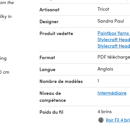
rom the
Tricot
Artisanat
lky in
Sandra Paul
Designer
Produit vedette
Paintbox Yarns
Stylecraft Hea
Stylecraft Head
PDF télécharg
Format
king
Anglais
Langue
20 cm
1
Nombre de modèles
Niveau de
Intermédiaire
compétence
4 brins
Poids du fil
Voir Fil 4 br