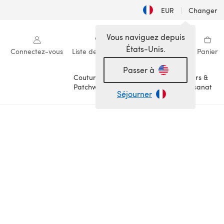
EUR
|
Changer
Vous naviguez depuis
États-Unis.
Connectez-vous
Liste de souhaits
Ma bibliothèque
Panier
Passer à
Couture &
Loisirs &
Patchwork
Artisanat
Séjourner