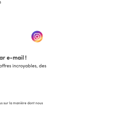
s
un nouvel onglet)
(s'ouvre dans un nouvel onglet)
r e-mail !
ffres incroyables, des
lus sur la manière dont nous