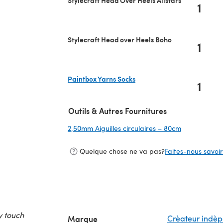
1
Stylecraft Head over Heels Boho
1
Paintbox Yarns Socks
1
(s'ouvre dans un nouvel onglet)
Outils & Autres Fournitures
2,50mm Aiguilles circulaires – 80cm
(s'ouvre dan
Quelque chose ne va pas?
Faites-nous savoir 
y touch
Marque
Crèateur indè