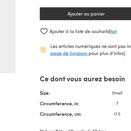
Ajouter au panier
Ajouter à la liste de souhaits
Voir
Les articles numériques ne sont pas inc
(s'ouvre dans un no
page de livraison
pour plus d'infos).
Ce dont vous aurez besoin
Size:
Small
Circumference, in:
7
Circumference, cm:
17.5
Stylecraft Head Over Heels Allstars