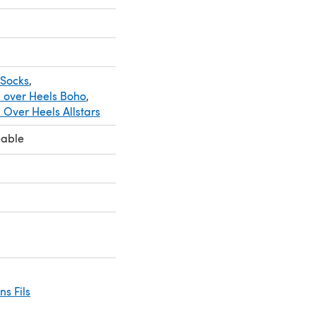
 Socks
,
d over Heels Boho
,
 Over Heels Allstars
eable
ins Fils