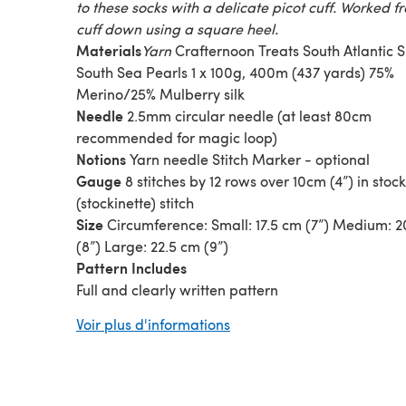
to these socks with a delicate picot cuff. Worked f
cuff down using a square heel.
Materials
Yarn
Crafternoon Treats South Atlantic Si
South Sea Pearls 1 x 100g, 400m (437 yards) 75%
Merino/25% Mulberry silk
Needle
2.5mm circular needle (at least 80cm
recommended for magic loop)
Notions
Yarn needle Stitch Marker - optional
Gauge
8 stitches by 12 rows over 10cm (4”) in stoc
(stockinette) stitch
Size
Circumference: Small: 17.5 cm (7”) Medium: 
(8”) Large: 22.5 cm (9”)
Pattern Includes
Full and clearly written pattern
Stitch abbreviations
Voir plus d'informations
Tutorial links
Photo tutorials for cuff