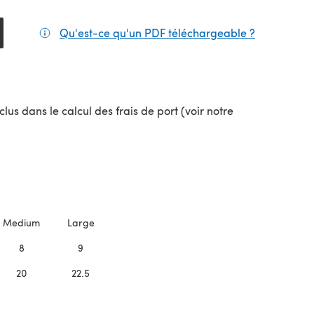
Qu'est-ce qu'un PDF téléchargeable ?
(s'ouvre da
lus dans le calcul des frais de port (voir notre
uvel onglet)
Medium
Large
8
9
20
22.5