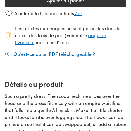
Ajouter au panier
Ajouter à la liste de souhaits
Voir
Les articles numériques ne sont pas inclus dans le
calcul des frais de port (voir notre
page de
(s'ouvre dans un nouvel onglet)
livraison
pour plus d'infos).
Qu'est-ce qu'un PDF téléchargeable ?
(s'ouvre dans un
Détails du produit
Such a pretty dress. The scoop neckline slides over the
head and the dress fits nicely with an empire waistline
that falls into a gentle A line skirt. Make it a little shorter
and it looks terrific over leggings too. The flower can be
pinned on so that it can be swapped out, or add a ribbon