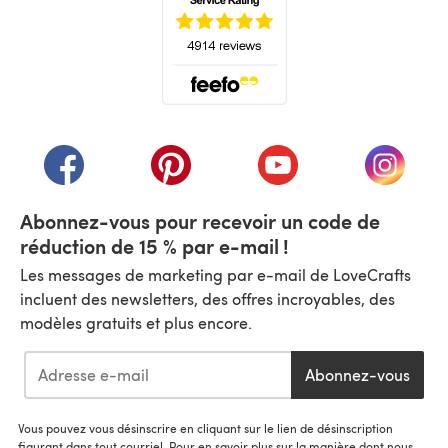
(s'ouvre dans un nouvel onglet)
(s'ouvre dans un nouvel onglet)
(s'ouvre dans un nouvel onglet)
(s'ouvre dans un nouvel
(s'ouvre
Abonnez-vous pour recevoir un code de
réduction de 15 % par e-mail !
Les messages de marketing par e-mail de LoveCrafts
incluent des newsletters, des offres incroyables, des
modèles gratuits et plus encore.
Abonnez-vous
Vous pouvez vous désinscrire en cliquant sur le lien de désinscription
figurant dans tout courriel. Pour en savoir plus sur la manière dont nous