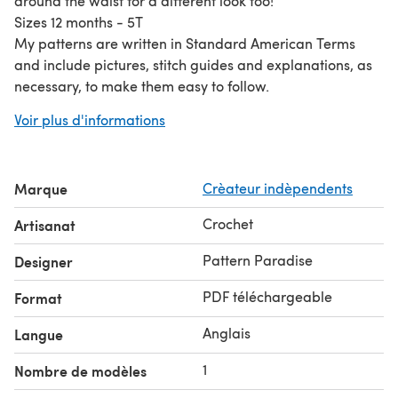
around the waist for a different look too!
Sizes 12 months - 5T
My patterns are written in Standard American Terms
and include pictures, stitch guides and explanations, as
necessary, to make them easy to follow.
Please share your finished projects on our Facebook
Voir plus d'informations
page and join us for info, coupon codes and giveaways.
Join us on
www.facebook.com/PatternParadise
Facebook.
Marque
Crèateur indèpendents
www.pattern-paradise.com
Follow my blog:
Text and images (c) The Pattern Paradise All Rights
Crochet
Artisanat
Reserved.
Pattern Paradise
Designer
PDF téléchargeable
Format
Anglais
Langue
1
Nombre de modèles