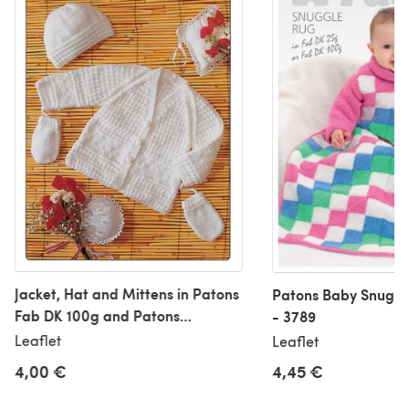
Jacket, Hat and Mittens in Patons
Patons Baby Snuggl
Fab DK 100g and Patons
- 3789
Fairytale Soft DK - 2989
Leaflet
Leaflet
4,00 €
4,45 €