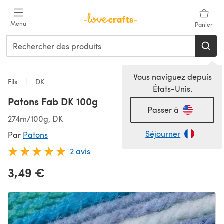
Passer au contenu principal
Menu
Panier
Vous naviguez depuis
Fils
DK
États-Unis.
Patons Fab DK 100g
Passer à
274m/100g, DK
Séjourner
Par
Patons
2 avis
3,49 €