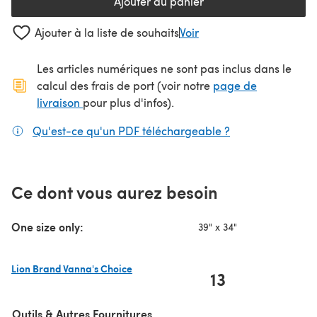
Ajouter au panier
Ajouter à la liste de souhaits
Voir
Les articles numériques ne sont pas inclus dans le
calcul des frais de port (voir notre
page de
(s'ouvre dans un nouvel onglet)
livraison
pour plus d'infos).
Qu'est-ce qu'un PDF téléchargeable ?
(s'ouvre dans un
Ce dont vous aurez besoin
One size only:
39" x 34"
Lion Brand Vanna's Choice
13
(s'ouvre dans un nouvel onglet)
Outils & Autres Fournitures