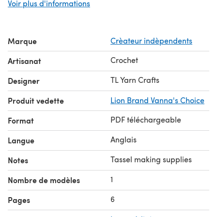
Voir plus d'informations
style instructions, photo tutorial, pattern charts, and links
to helpful videos.
// Sample made with 5 colors of Lion Brand Yarn Vanna's
Marque
Crèateur indèpendents
Choice. Special thanks to JOANN Stores for inspiring and
sponsoring this project.
Crochet
Artisanat
// This listing is for a complete PDF crochet pattern, not a
finished piece or any supplies. You will receive a link to
TL Yarn Crafts
Designer
the digital file via email within 24 hours. If you do not
Produit vedette
Lion Brand Vanna's Choice
receive your pattern, please contact me.
PDF téléchargeable
Format
Anglais
Langue
Tassel making supplies
Notes
1
Nombre de modèles
6
Pages