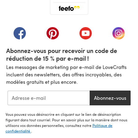
(s'ouvre dans un nouvel onglet)
(s'ouvre dans un nouvel onglet)
(s'ouvre dans un nouvel onglet)
(s'ouvre dans un nouvel
(s'ouvre
Abonnez-vous pour recevoir un code de
réduction de 15 % par e-mail !
Les messages de marketing par e-mail de LoveCrafts
incluent des newsletters, des offres incroyables, des
modèles gratuits et plus encore.
Abonnez-vous
Vous pouvez vous désinscrire en cliquant sur le lien de désinscription
figurant dans tout courriel. Pour en savoir plus sur la manière dont nous
utilisons vos données personnelles, consultez notre
Politique de
confidentialité
.