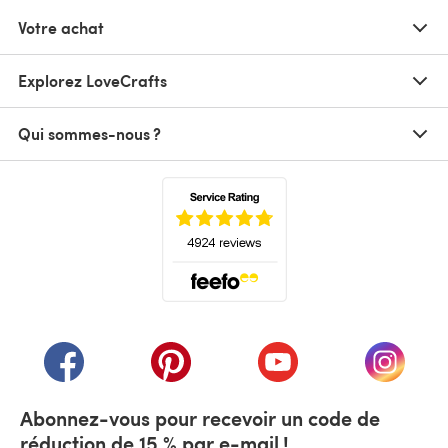
Votre achat
Explorez LoveCrafts
Qui sommes-nous ?
(s'ouvre dans un nouvel onglet)
(s'ouvre dans un nouvel onglet)
(s'ouvre dans un nouvel onglet)
(s'ouvre dans un nouvel
(s'ouvre
Abonnez-vous pour recevoir un code de
réduction de 15 % par e-mail !