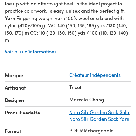
toe up with an aftertought heel. Is the ideal project to
practice colorwork. Is easy, unisex and the perfect gift.
Yarn
Fingering weight yarn 100% wool or a blend with
nylon (420y/100g). MC: 140 (150, 165, 185) yds /130 (140,
150, 170) m CC: 110 (120, 130, 150) yds / 100 (110, 120, 140)
m
Construction Notes
For the toe up socks, adjust leg length
Voir plus d'informations
working less or more rows. This socks use the
Afterthought heel for their construction. You can change it
if you like.
Marque
Crèateur indèpendents
Tricot
Artisanat
Marcela Chang
Designer
Produit vedette
Noro Silk Garden Sock Solo
,
Noro Silk Garden Sock Yarn
PDF téléchargeable
Format