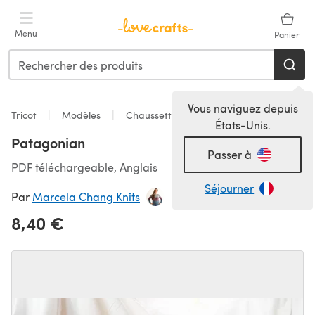
Passer au contenu principal
Menu
Panier
Vous naviguez depuis
Tricot
Modèles
Chaussettes
États-Unis.
Patagonian
Passer à
PDF téléchargeable, Anglais
Séjourner
Par
Marcela Chang Knits
8,40 €