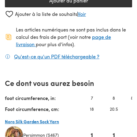
Ajouter au panier
Ajouter à la liste de souhaits
Voir
Les articles numériques ne sont pas inclus dans le
calcul des frais de port (voir notre
page de
(s'ouvre dans un nouvel onglet)
livraison
pour plus d'infos).
Qu'est-ce qu'un PDF téléchargeable ?
(s'ouvre dans un
Ce dont vous aurez besoin
foot circumference, in:
7
8
8 3
Foot circumference, cm:
18
20.5
2
Noro Silk Garden Sock Yarn
1
1
Persimmon (S467)