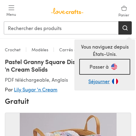
Passer au contenu principal
Menu
Panier
Vous naviguez depuis
Crochet
Modèles
Carrés de grand-mère
États-Unis.
Pastel Granny Square Dishcloth in Lily Sugar
Passer à
'n Cream Solids
PDF téléchargeable, Anglais
Séjourner
Par
Lily Sugar 'n Cream
Gratuit