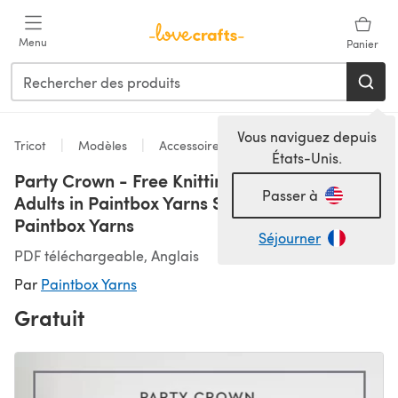
Passer au contenu principal
Menu
Panier
Vous naviguez depuis
Tricot
Modèles
Accessoires
États-Unis.
Party Crown - Free Knitting Pattern for Kids &
Passer à
Adults in Paintbox Yarns Simply Aran by
Paintbox Yarns
Séjourner
PDF téléchargeable, Anglais
Par
Paintbox Yarns
Gratuit