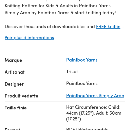
Knitting Pattern for Kids & Adults in Paintbox Yarns
Simply Aran by Paintbox Yarns & start knitting today!
Discover thousands of downloadables and
FREE knitting
patterns
at LoveCrafts.com.
Voir plus d'informations
Marque
Paintbox Yarns
Tricot
Artisanat
Paintbox Yarns
Designer
Produit vedette
Paintbox Yarns Simply Aran
Hat Circumference: Child:
Taille finie
44cm (17.25"), Adult: 50cm
(17.25")
PDF téléchargeable
Format