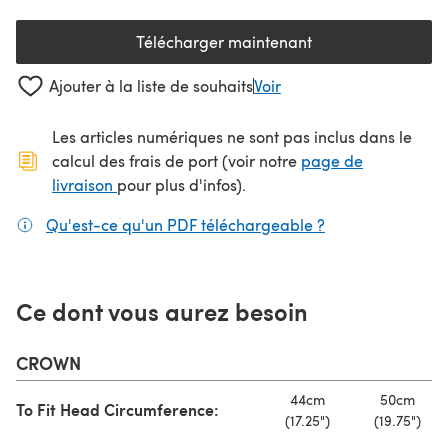
Télécharger maintenant
(s'ouvre dans un nouvel onglet
Ajouter à la liste de souhaits
Voir
Les articles numériques ne sont pas inclus dans le
calcul des frais de port (voir notre
page de
(s'ouvre dans un nouvel onglet)
livraison
pour plus d'infos).
Qu'est-ce qu'un PDF téléchargeable ?
(s'ouvre dans un
Ce dont vous aurez besoin
CROWN
44cm
50cm
To Fit Head Circumference:
(17.25")
(19.75")