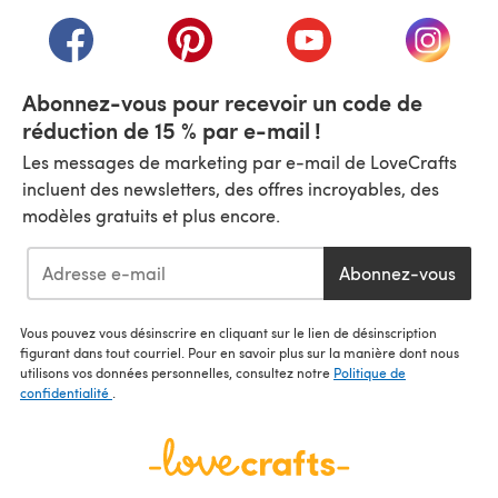
(s'ouvre dans un nouvel onglet)
(s'ouvre dans un nouvel onglet)
(s'ouvre dans un nouvel onglet)
(s'ouvre dans un nouvel
(s'ouvre
Abonnez-vous pour recevoir un code de
réduction de 15 % par e-mail !
Les messages de marketing par e-mail de LoveCrafts
incluent des newsletters, des offres incroyables, des
modèles gratuits et plus encore.
Abonnez-vous
Vous pouvez vous désinscrire en cliquant sur le lien de désinscription
figurant dans tout courriel. Pour en savoir plus sur la manière dont nous
utilisons vos données personnelles, consultez notre
Politique de
confidentialité
.