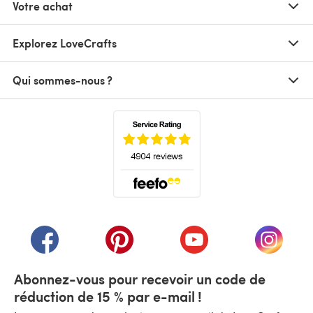
Votre achat
Explorez LoveCrafts
Qui sommes-nous ?
(s'ouvre dans un nouvel onglet)
(s'ouvre dans un nouvel onglet)
(s'ouvre dans un nouvel onglet)
(s'ouvre dans un nouvel
(s'ouvre
Abonnez-vous pour recevoir un code de
réduction de 15 % par e-mail !