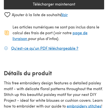
Télécharger maintenant
(s'ouvre dans un nouvel onglet
Ajouter à la liste de souhaits
Voir
Les articles numériques ne sont pas inclus dans le
calcul des frais de port (voir notre
page de
(s'ouvre dans un nouvel onglet)
livraison
pour plus d'infos).
Qu'est-ce qu'un PDF téléchargeable ?
(s'ouvre dans un
Détails du produit
This free embroidery design features a detailed paisley
motif - with delicate floral patterns throughout the motif.
Stitch up this beautiful paisley motif for your next DIY
Project - ideal for white blouses or cushion covers. Learn
how to embroider with our guide to
embroidery stitches
!