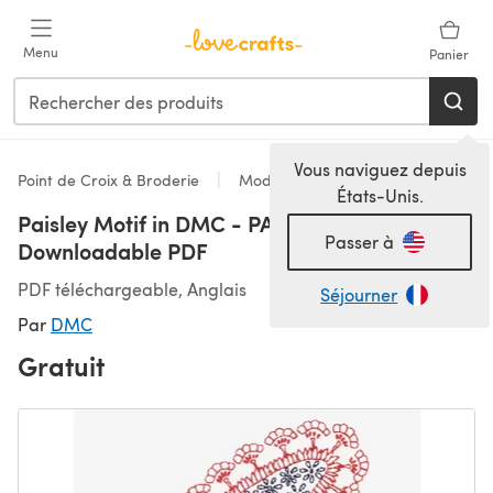
Passer au contenu principal
Menu
Panier
Vous naviguez depuis
Point de Croix & Broderie
Modèles
États-Unis.
Paisley Motif in DMC - PAT0459 -
Passer à
Downloadable PDF
PDF téléchargeable, Anglais
Séjourner
Par
DMC
Gratuit