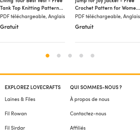
Living Your Best Vest - Free
Jump for Joy Jacket - Free
Tank Top Knitting Pattern
Crochet Pattern for Women
for Women in Paintbox
in Paintbox Yarns Wool
PDF téléchargeable, Anglais
PDF téléchargeable, Anglais
Yarns Wool Blend Super
Blend Super Chunky
Gratuit
Gratuit
Chunky
EXPLOREZ LOVECRAFTS
QUI SOMMES-NOUS ?
Laines & Files
À propos de nous
Fil Rowan
Contactez-nous
Fil Sirdar
Affiliés