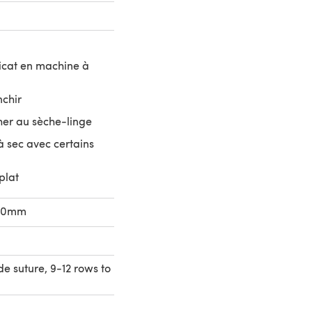
icat en machine à
nchir
her au sèche-linge
 sec avec certains
plat
,00mm
de suture, 9-12 rows to