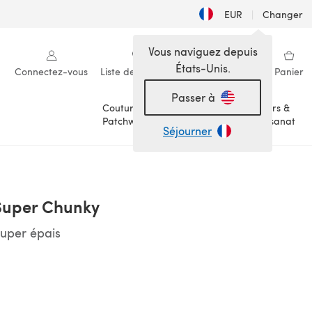
EUR
|
Changer
Vous naviguez depuis
États-Unis.
Connectez-vous
Liste de souhaits
Ma bibliothèque
Panier
Passer à
Couture &
Loisirs &
Patchwork
Artisanat
Séjourner
Super Chunky
Super épais