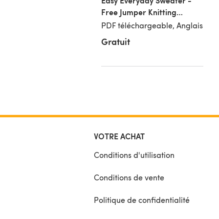
a Suit Outfit (Knit a
Easy Everyday Sweater -
dy)
Free Jumper Knitting
Pattern for Women in
téléchargeable, Anglais
PDF téléchargeable, Anglais
Paintbox Yarns Wool Blend
5 €
Gratuit
Super Chunky
VOTRE ACHAT
Conditions d'utilisation
Conditions de vente
Politique de confidentialité