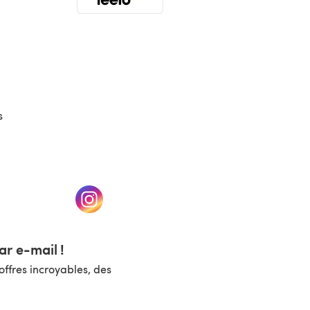
(s'ouvre dans un nouvel onglet)
s
un nouvel onglet)
(s'ouvre dans un nouvel onglet)
r e-mail !
ffres incroyables, des