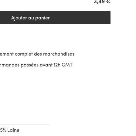
3,49 €
Ajouter au panier
sement complet des marchandises.
ommandes passées avant 12h GMT
uvre dans un nouvel onglet)
25% Laine