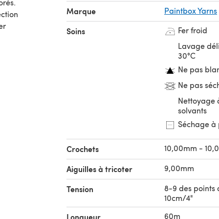
orés.
Marque
Paintbox Yarns
ection
er
Fer froid
Soins
Lavage dél
30°C
Ne pas bla
Ne pas séc
Nettoyage à
solvants
Séchage à 
10,00mm - 10
Crochets
9,00mm
Aiguilles à tricoter
8-9 des points 
Tension
10cm/4"
60m
Longueur