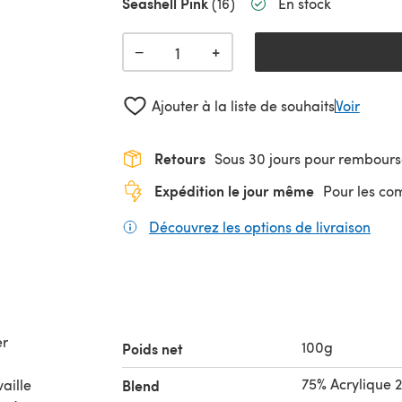
Seashell Pink
(16)
En stock
+
−
Ajouter à la liste de souhaits
Voir
Retours
Sous 30 jours pour rembour
Expédition le jour même
Pour les c
Découvrez les options de livraison
(s'o
er
100g
Poids net
75% Acrylique 
aille
Blend