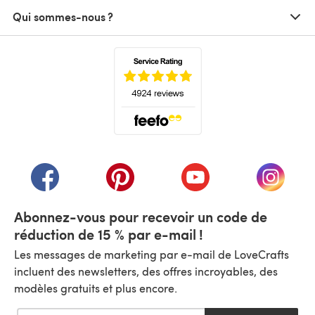
Qui sommes-nous ?
(s'ouvre dans un nouvel onglet)
(s'ouvre dans un nouvel onglet)
(s'ouvre dans un nouvel onglet)
(s'ouvre dans un nouvel
(s'ouvre
Abonnez-vous pour recevoir un code de
réduction de 15 % par e-mail !
Les messages de marketing par e-mail de LoveCrafts
incluent des newsletters, des offres incroyables, des
modèles gratuits et plus encore.