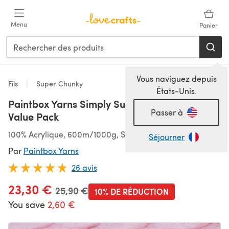
Passer au contenu principal
Menu
Panier
Vous naviguez depuis
Fils
Super Chunky
États-Unis.
Paintbox Yarns Simply Super Chunky 10 Ball
Passer à
Value Pack
100% Acrylique, 600m/1000g, Super épais
Séjourner
Par
Paintbox Yarns
26 avis
23,30 €
Ancien prix
25,90 €
10% DE RÉDUCTION
You save
2,60 €