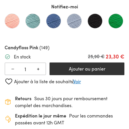
Notifiez-moi
Candyfloss Pink
(149)
23,30 €
Ancien prix
25,90 €
En stock
+
−
Ajouter au panier
Ajouter à la liste de souhaits
Voir
Retours
Sous 30 jours pour remboursement
complet des marchandises.
Expédition le jour même
Pour les commandes
passées avant 12h GMT