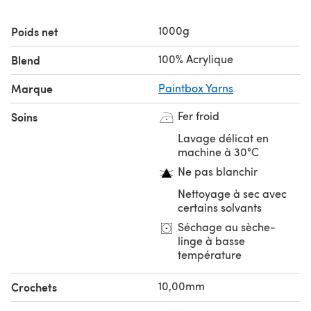
super chunky, des couvertures et des écharpes et
bonnets super rapides. Faites-en votre super-chunky de
1000g
Poids net
prédilection !
100% Acrylique
Blend
Vous cherchez la balle individuelle ?
Marque
Paintbox Yarns
Fer froid
Soins
Lavage délicat en
machine à 30°C
Ne pas blanchir
Nettoyage à sec avec
certains solvants
Séchage au sèche-
linge à basse
température
10,00mm
Crochets