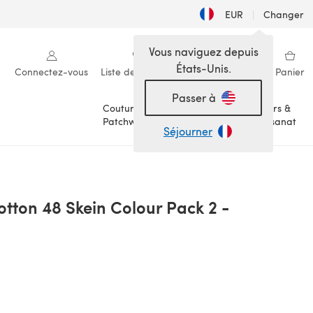
EUR
|
Changer
Vous naviguez depuis
États-Unis.
Connectez-vous
Liste de souhaits
Ma bibliothèque
Panier
Passer à
Couture &
Loisirs &
Patchwork
Artisanat
Séjourner
tton 48 Skein Colour Pack 2 -