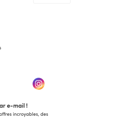
(s'ouvre dans un nouvel onglet)
s
un nouvel onglet)
(s'ouvre dans un nouvel onglet)
r e-mail !
ffres incroyables, des