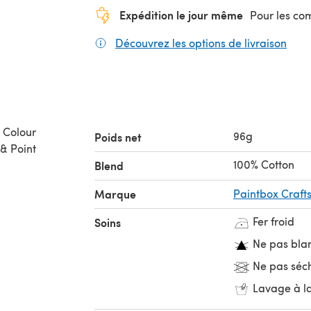
Expédition le jour même
Pour les c
Découvrez les options de livraison
(s'o
 Colour
96g
Poids net
 & Point
100% Cotton
Blend
Marque
Paintbox Craft
Fer froid
Soins
Ne pas bla
Ne pas séc
Lavage à l