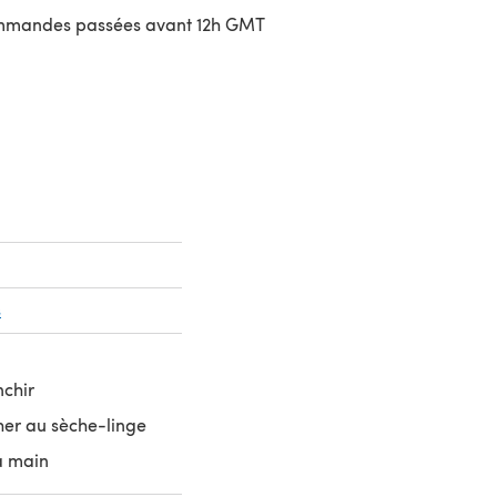
ommandes passées avant 12h GMT
uvre dans un nouvel onglet)
s
nchir
her au sèche-linge
a main