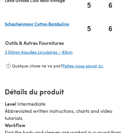
Lana Grossa Cool Wool Vintage
5
6
Schachenmayr Cotton Bambulino
5
6
(s'ouvre dans un nouvel onglet)
Outils & Autres Fournitures
3,50mm Aiguilles circulaires – 80cm
(s'ouvre dans un nouvel onglet)
Quelque chose ne va pas?
Faites-nous savoir ici.
Détails du produit
Level
Intermediate
Abbreviated written instructions, charts and video
tutorials.
Workflow
First the body and sleeves are worked in a round from