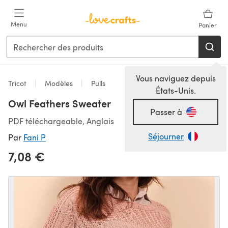
Passer au contenu principal
Menu
Panier
Vous naviguez depuis
Tricot
Modèles
Pulls
États-Unis.
Owl Feathers Sweater
Passer à
PDF téléchargeable, Anglais
Séjourner
Par
Fani P
7,08 €