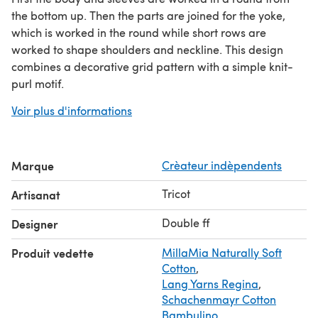
the bottom up. Then the parts are joined for the yoke,
which is worked in the round while short rows are
worked to shape shoulders and neckline. This design
combines a decorative grid pattern with a simple knit-
purl motif.
The sweater is designed to be worn with approx. 7 cm
Voir plus d'informations
(2.8 in) of positive ease.
Finished Bust Measurements
90 (95) 100 (105) 112 (120) cm
Marque
Crèateur indèpendents
Length (measured in the middle of the back incl.
neckline)
Tricot
Artisanat
46 (49) 50 (51) 54 (55) cm
Length to beginning of armhole
Double ff
Designer
28 (30) 30 (31) 32 (33) cm
Produit vedette
MillaMia Naturally Soft
The photos show size M.
Cotton
,
Мaterials & Tools
Lang Yarns Regina
,
Yarn
Weight: 2 Fine, Sport, 12 wpi, 50 g ~ 175 m / 191 yards
Schachenmayr Cotton
approx. 230 (255) 270 (295)320 (355) g.
Bambulino
,