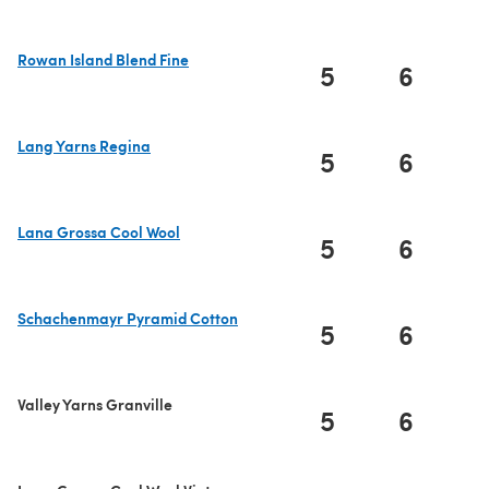
Rowan Island Blend Fine
5
6
(s'ouvre dans un nouvel onglet)
Lang Yarns Regina
5
6
(s'ouvre dans un nouvel onglet)
Lana Grossa Cool Wool
5
6
(s'ouvre dans un nouvel onglet)
Schachenmayr Pyramid Cotton
5
6
(s'ouvre dans un nouvel onglet)
Valley Yarns Granville
5
6