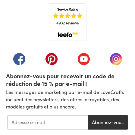
(s'ouvre dans un nouvel onglet)
(s'ouvre dans un nouvel onglet)
(s'ouvre dans un nouvel onglet)
(s'ouvre dans un nouvel
(s'ouvre
Abonnez-vous pour recevoir un code de
réduction de 15 % par e-mail !
Les messages de marketing par e-mail de LoveCrafts
incluent des newsletters, des offres incroyables, des
modèles gratuits et plus encore.
Abonnez-vous