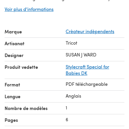
a bigger version just by adding more rows but
Voir plus d'informations
remember it will take more yarn. All patterns are pdf
only, please, please do not ask for a printed pattern as
the answer will be no.
Marque
Crèateur indèpendents
Tricot
Artisanat
SUSAN J WARD
Designer
Produit vedette
Stylecraft Special for
Babies DK
PDF téléchargeable
Format
Anglais
Langue
1
Nombre de modèles
6
Pages