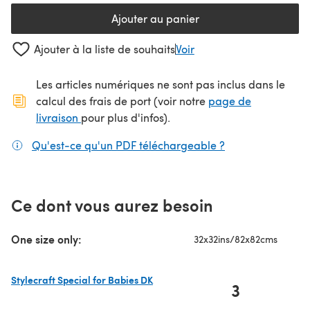
Ajouter au panier
Ajouter à la liste de souhaits
Voir
Les articles numériques ne sont pas inclus dans le
calcul des frais de port (voir notre
page de
(s'ouvre dans un nouvel onglet)
livraison
pour plus d'infos).
Qu'est-ce qu'un PDF téléchargeable ?
(s'ouvre dans un
Ce dont vous aurez besoin
One size only:
32x32ins/82x82cms
Stylecraft Special for Babies DK
3
(s'ouvre dans un nouvel onglet)