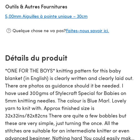
Outils & Autres Fournitures
5,00mm Aiguilles à pointe unique – 30cm
(s'ouvre dans un nouvel o
Quelque chose ne va pas?
Faites-nous savoir ici.
Détails du produit
*ONE FOR THE BOYS* knitting pattern for this baby
blanket (in English) is clearly written and clearly laid out.
There are photos as guidance should it be needed. I
have used 300gms of Stylecraft Special for Babies on
5mm knittiing needles. The colour is Blue Marl. Lovely
yarn to knit with. Approx finished size is
32x32ins/82x82cns There are quite a few bobbles but
these are very simple, just turning the once. All the
stitches are suitable for an intermediate knitter or even
advanced beginner. Nothing hard You could easily make