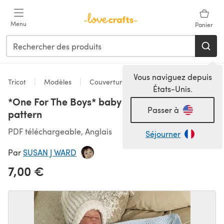
Passer au contenu principal
Menu
Panier
Vous naviguez depuis
Tricot
Modèles
Couvertures pour bébé
États-Unis.
*One For The Boys* baby blanket knitting
Passer à
pattern
PDF téléchargeable, Anglais
Séjourner
Par
SUSAN J WARD
7,00 €