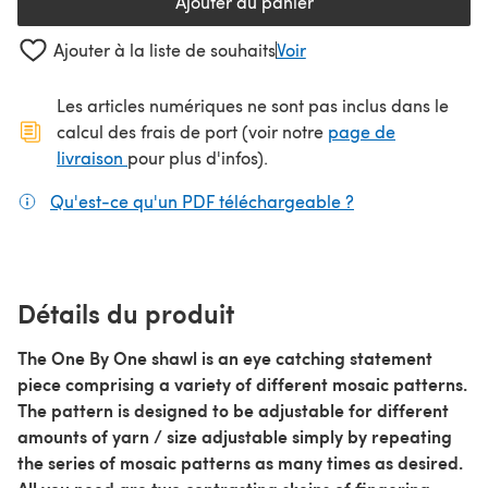
Ajouter au panier
Ajouter à la liste de souhaits
Voir
Les articles numériques ne sont pas inclus dans le
calcul des frais de port (voir notre
page de
(s'ouvre dans un nouvel onglet)
livraison
pour plus d'infos).
Qu'est-ce qu'un PDF téléchargeable ?
(s'ouvre dans un
Détails du produit
The One By One shawl is an eye catching statement
piece comprising a variety of different mosaic patterns.
The pattern is designed to be adjustable for different
amounts of yarn / size adjustable simply by repeating
the series of mosaic patterns as many times as desired.