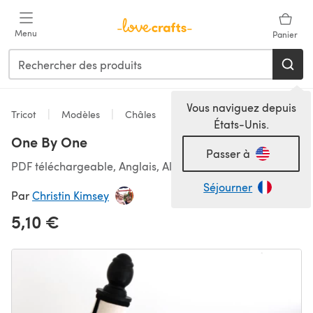
Passer au contenu principal
Menu
Panier
Vous naviguez depuis
Tricot
Modèles
Châles
États-Unis.
One By One
Passer à
PDF téléchargeable, Anglais, Allemand
Séjourner
Par
Christin Kimsey
5,10 €