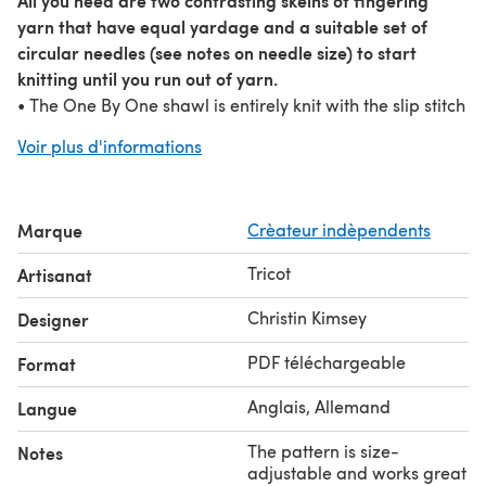
All you need are two contrasting skeins of fingering
yarn that have equal yardage and a suitable set of
circular needles (see notes on needle size) to start
knitting until you run out of yarn.
• The One By One shawl is entirely knit with the slip stitch
technique to create a mosaic pattern. • The shawl is
Voir plus d'informations
size-adjustable
Level:
. •
The pattern only uses knit
stitches, slipped stitches, kfb increases and k2tog
advanced beginners to
decreases and is suitable for
Marque
Crèateur indèpendents
advanced knitters
fully written
. • The pattern contains
instructions and charts
and can be worked entirely from
Tricot
Artisanat
either option. Reading charts is not necessary!
• The pattern is best suited for solid colours. Avoid
Christin Kimsey
Designer
multicoloured or variegated yarns.
PDF téléchargeable
Format
Anglais, Allemand
Langue
The pattern is size-
Notes
adjustable and works great