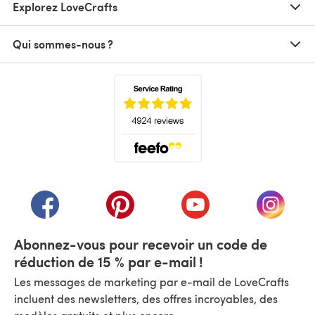
Explorez LoveCrafts
Qui sommes-nous ?
(s'ouvre dans un nouvel onglet)
(s'ouvre dans un nouvel onglet)
(s'ouvre dans un nouvel onglet)
(s'ouvre dans un nouvel
(s'ouvre
Abonnez-vous pour recevoir un code de
réduction de 15 % par e-mail !
Les messages de marketing par e-mail de LoveCrafts
incluent des newsletters, des offres incroyables, des