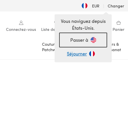
EUR
|
Changer
Vous naviguez depuis
États-Unis.
Connectez-vous
Liste de souhaits
Ma bibliothèque
Panier
Passer à
Couture &
Loisirs &
Patchwork
Artisanat
Séjourner