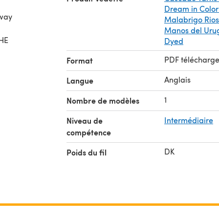
Dream in Color
rway
Malabrigo Rios
Manos del Uru
THE
Dyed
PDF télécharg
Format
Anglais
Langue
1
Nombre de modèles
Niveau de
Intermédiaire
compétence
DK
Poids du fil