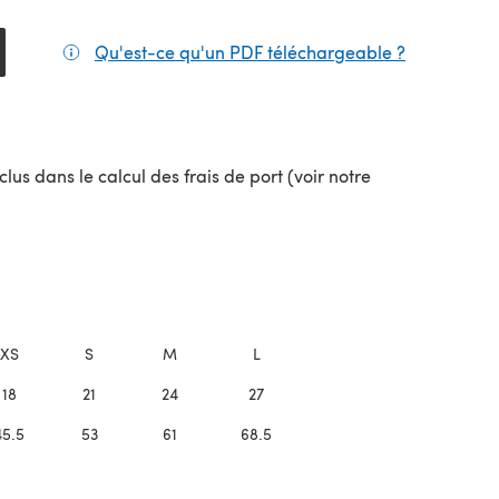
Qu'est-ce qu'un PDF téléchargeable ?
(s'ouvre da
lus dans le calcul des frais de port (voir notre
uvel onglet)
XS
S
M
L
18
21
24
27
45.5
53
61
68.5