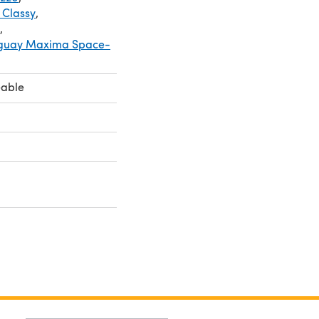
 Classy
,
,
guay Maxima Space-
eable