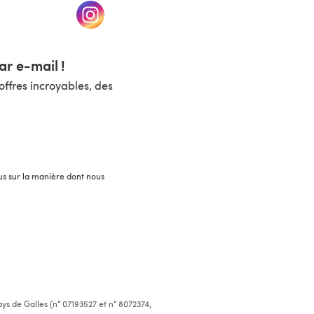
un nouvel onglet)
(s'ouvre dans un nouvel onglet)
r e-mail !
ffres incroyables, des
lus sur la manière dont nous
ys de Galles (n° 07193527 et n° 8072374,