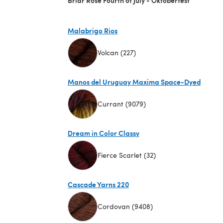
Malabrigo Rios
Volcan (227)
(s'ouvre dans un nouvel onglet)
Manos del Uruguay Maxima Space-Dyed
Currant (9079)
(s'ouvre dans un nouvel onglet)
Dream in Color Classy
Fierce Scarlet (32)
(s'ouvre dans un nouvel onglet)
Cascade Yarns 220
Cordovan (9408)