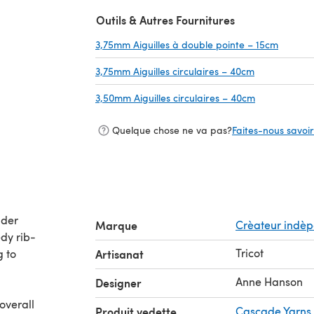
(s'ouvre dans un nouvel onglet)
Outils & Autres Fournitures
3,75mm Aiguilles à double pointe – 15cm
(s'ouvr
3,75mm Aiguilles circulaires – 40cm
(s'ouvre dans
3,50mm Aiguilles circulaires – 40cm
(s'ouvre dan
Quelque chose ne va pas?
Faites-nous savoir 
lder
Marque
Crèateur indè
dy rib-
Tricot
g to
Artisanat
Anne Hanson
Designer
overall
Produit vedette
Cascade Yarns