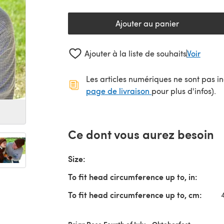
Ajouter au panier
Ajouter à la liste de souhaits
Voir
Les articles numériques ne sont pas inc
(s'ouvre dans un no
page de livraison
pour plus d'infos).
Ce dont vous aurez besoin
Size:
To fit head circumference up to, in:
To fit head circumference up to, cm:
Briar Rose Fourth of July - Oktoberfest