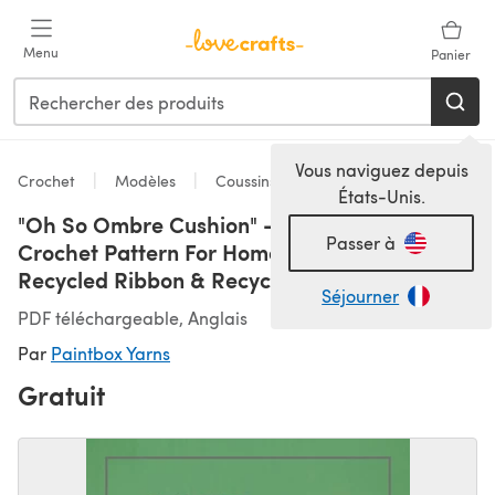
Passer au contenu principal
Menu
Panier
Vous naviguez depuis
Crochet
Modèles
Coussins
États-Unis.
"Oh So Ombre Cushion" - Free Cushion
Passer à
Crochet Pattern For Home in Paintbox Yarns
Recycled Ribbon & Recycled Metallic Ribbon
Séjourner
PDF téléchargeable, Anglais
Par
Paintbox Yarns
Gratuit