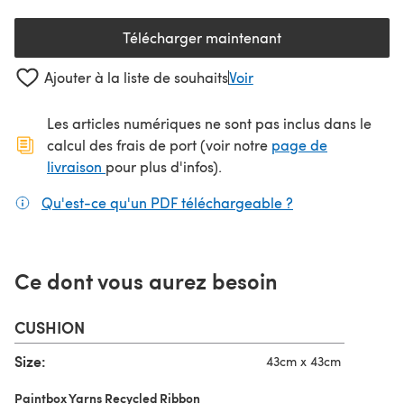
Télécharger maintenant
(s'ouvre dans un nouvel onglet
Ajouter à la liste de souhaits
Voir
Les articles numériques ne sont pas inclus dans le
calcul des frais de port (voir notre
page de
(s'ouvre dans un nouvel onglet)
livraison
pour plus d'infos).
Qu'est-ce qu'un PDF téléchargeable ?
(s'ouvre dans un
Ce dont vous aurez besoin
CUSHION
Size:
43cm x 43cm
Paintbox Yarns Recycled Ribbon