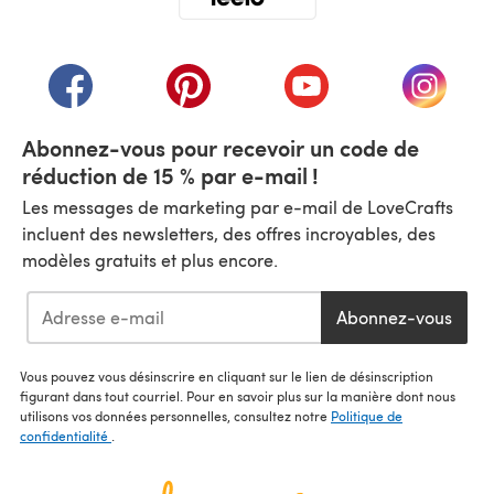
(s'ouvre dans un nouvel onglet)
(s'ouvre dans un nouvel onglet)
(s'ouvre dans un nouvel onglet)
(s'ouvre dans un nouvel
(s'ouvre
Abonnez-vous pour recevoir un code de
réduction de 15 % par e-mail !
Les messages de marketing par e-mail de LoveCrafts
incluent des newsletters, des offres incroyables, des
modèles gratuits et plus encore.
Abonnez-vous
Vous pouvez vous désinscrire en cliquant sur le lien de désinscription
figurant dans tout courriel. Pour en savoir plus sur la manière dont nous
utilisons vos données personnelles, consultez notre
Politique de
confidentialité
.