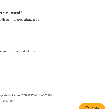
r e-mail !
ffres incroyables, des
lus sur la manière dont nous
ys de Galles (n° 07193527 et n° 8072374,
i, RG41 5TS.
Aide