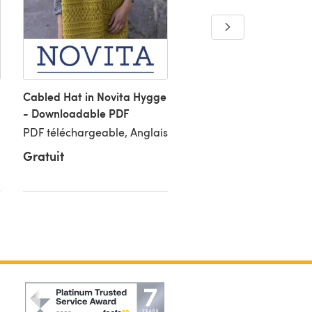
Cabled Hat in Novita Hygge
Helli Cardigan in Novit
- Downloadable PDF
Hygge Wool -
Downloadable PDF
PDF téléchargeable, Anglais
PDF téléchargeable, An
Gratuit
Gratuit