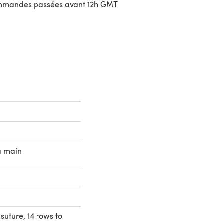
ommandes passées avant 12h GMT
uvre dans un nouvel onglet)
a main
suture, 14 rows to