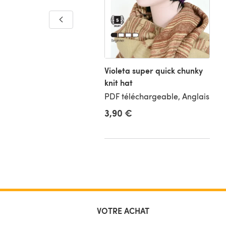
ta Vankka Leg Warmers
ovita Hygge Wool -
nloadable PDF
uel, Anglais
Violeta super quick chunky
knit hat
PDF téléchargeable, Anglais
tuit
3,90 €
VOTRE ACHAT