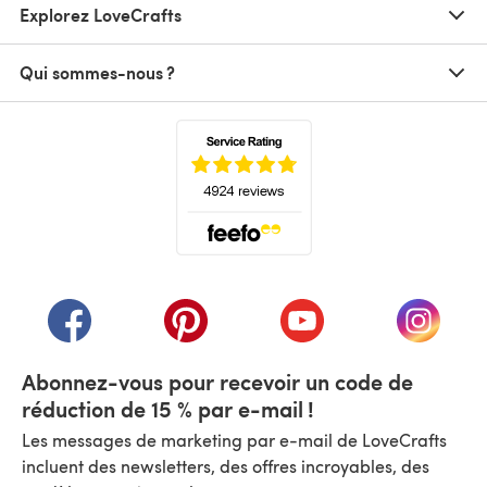
Explorez LoveCrafts
Qui sommes-nous ?
(s'ouvre dans un nouvel onglet)
(s'ouvre dans un nouvel onglet)
(s'ouvre dans un nouvel onglet)
(s'ouvre dans un nouvel
(s'ouvre
Abonnez-vous pour recevoir un code de
réduction de 15 % par e-mail !
Les messages de marketing par e-mail de LoveCrafts
incluent des newsletters, des offres incroyables, des