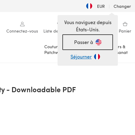
EUR
|
Changer
Vous naviguez depuis
États-Unis.
Connectez-vous
Liste de souhaits
Ma bibliothèque
Panier
Passer à
Couture &
Loisirs &
Patchwork
Artisanat
Séjourner
rty - Downloadable PDF