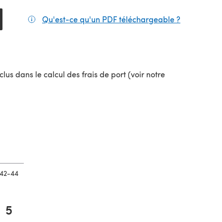
Qu'est-ce qu'un PDF téléchargeable ?
(s'ouvre da
el onglet)
lus dans le calcul des frais de port (voir notre
uvel onglet)
42-44
5