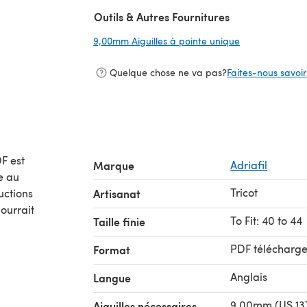
Outils & Autres Fournitures
9,00mm Aiguilles à pointe unique
(s'ouvre dans u
Quelque chose ne va pas?
Faites-nous savoir 
F est
Marque
Adriafil
Tricot
uctions
Artisanat
ourrait
To Fit: 40 to 44
Taille finie
PDF télécharg
Format
Anglais
Langue
9.00mm (US 13)
Aiguilles nécessaires