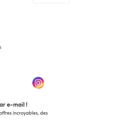
(s'ouvre dans un nouvel onglet)
s
un nouvel onglet)
(s'ouvre dans un nouvel onglet)
r e-mail !
ffres incroyables, des