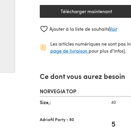
Télécharger maintenant
(s'ouvre dans un nouv
Ajouter à la liste de souhaits
Voir
Les articles numériques ne sont pas inc
(s'ouvre dans un no
page de livraison
pour plus d'infos).
Ce dont vous aurez besoin
NORVEGIA TOP
Size,:
40
Adriafil Party - 80
5